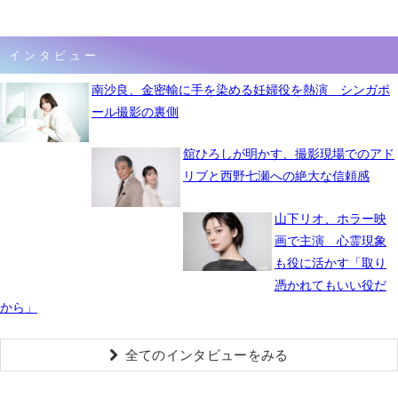
インタビュー
南沙良、金密輸に手を染める妊婦役を熱演 シンガポ
ール撮影の裏側
舘ひろしが明かす、撮影現場でのアド
リブと西野七瀬への絶大な信頼感
山下リオ、ホラー映
画で主演 心霊現象
も役に活かす「取り
憑かれてもいい役だ
から」
全てのインタビューをみる