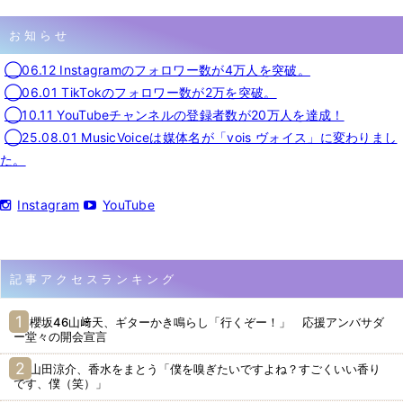
お知らせ
◯06.12 Instagramのフォロワー数が4万人を突破。
◯06.01 TikTokのフォロワー数が2万を突破。
◯10.11 YouTubeチャンネルの登録者数が20万人を達成！
◯25.08.01 MusicVoiceは媒体名が「vois ヴォイス」に変わりまし
た。
Instagram
YouTube
記事アクセスランキング
櫻坂46山﨑天、ギターかき鳴らし「行くぞー！」 応援アンバサダ
ー堂々の開会宣言
山田涼介、香水をまとう「僕を嗅ぎたいですよね？すごくいい香り
です、僕（笑）」