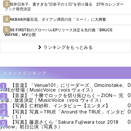
桜井日奈子、素すぎる“日奈子の１日”を切り撮る 27年カレンダー
ブック発売決定
AKB48伊藤百花、ダイアン津田の生「スー！」に大興奮
BE:FIRST初のグローバルEPリリース決定＆先行曲「BRUCE
WAYNE」MV公開
ランキングをもっとみる
コメントランキング
0
【音楽】「Venue101」にリーダーズ、Omoinotake、
1
≠MEが登場｜MusicVoice（vois ヴォイス）
0
【音楽】「十勝でロックを切り拓ひらく～ZION～ 完
2
全版」放送決定｜MusicVoice（vois ヴォイス）
0
【写真】仁村紗和、インタビュー【エンタメ】
3
0
【写真】写真＝TRUE「Around the TRUE」インタビ
4
ュー（１）
0
【写真】藤原さくら「Sakura Fujiwara tour 2018
5
yellow」初日公演（写真３）