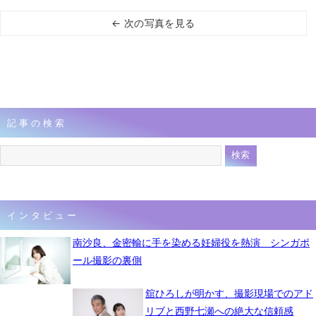
← 次の写真を見る
記事の検索
インタビュー
南沙良、金密輸に手を染める妊婦役を熱演 シンガポ
ール撮影の裏側
舘ひろしが明かす、撮影現場でのアド
リブと西野七瀬への絶大な信頼感