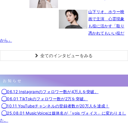
山下リオ、ホラー映
画で主演 心霊現象
も役に活かす「取り
憑かれてもいい役だ
から」
全てのインタビューをみる
お知らせ
◯06.12 Instagramのフォロワー数が4万人を突破。
◯06.01 TikTokのフォロワー数が2万を突破。
◯10.11 YouTubeチャンネルの登録者数が20万人を達成！
◯25.08.01 MusicVoiceは媒体名が「vois ヴォイス」に変わりまし
た。