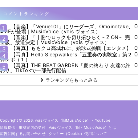
コメントランキング
0
【音楽】「Venue101」にリーダーズ、Omoinotake、
1
≠MEが登場｜MusicVoice（vois ヴォイス）
0
【音楽】「十勝でロックを切り拓ひらく～ZION～ 完
2
全版」放送決定｜MusicVoice（vois ヴォイス）
0
【写真】ももクロ高城れに、始球式挑戦【エンタメ】
3
0
【写真】Hello Sleepwalkers「五重奏の実験室」第２
4
弾レポ（１）
0
【写真】THE BEAT GARDEN「夏の終わり 友達の終
5
わり」TikTokで一部先行配信
ランキングをもっとみる
Copyright © 2026. vois ヴォイス（旧MusicVoice）
-
YouTube
情報提供・取材案内の受付
Vois ヴォイス（旧・MusicVoice）とは
広告に関するお問い合わせ
クッキー（cookie）使用について