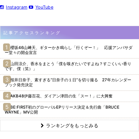
Instagram
YouTube
記事アクセスランキング
櫻坂46山﨑天、ギターかき鳴らし「行くぞー！」 応援アンバサダ
ー堂々の開会宣言
山田涼介、香水をまとう「僕を嗅ぎたいですよね？すごくいい香り
です、僕（笑）」
桜井日奈子、素すぎる“日奈子の１日”を切り撮る 27年カレンダー
ブック発売決定
AKB48伊藤百花、ダイアン津田の生「スー！」に大興奮
BE:FIRST初のグローバルEPリリース決定＆先行曲「BRUCE
WAYNE」MV公開
ランキングをもっとみる