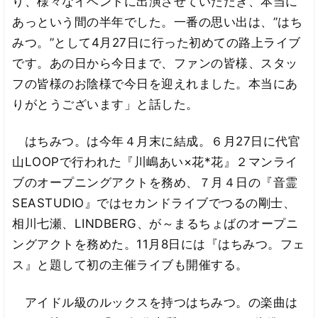
り、様々なイベントに出演させていただき、本当に
あっという間の半年でした。一番の思い出は、”はち
みつ。”として4月27日に行った初めての路上ライブ
です。あの日から今日まで、ファンの皆様、スタッ
フの皆様のお陰様で今日を迎えれました。本当にあ
りがとうございます」と話した。
はちみつ。は今年４月末に結成。６月27日に代官
山LOOPで行われた『川嶋あい×花*花』２マンライ
ブのオープニング­アクトを務め、７月４日の『音霊
SEASTUDIO』ではセカンドライブでつるの剛士、
相川七瀬、LINDBERG、が～まるちょばのオープニ
ングアクトを務めた。11月8日には『はちみつ。フェ
ス』と題して初の主催ライブも開催する。
アイドル級のルックスを持つはちみつ。の楽曲は