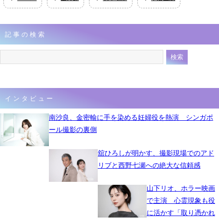
記事の検索
インタビュー
南沙良、金密輸に手を染める妊婦役を熱演 シンガポ
ール撮影の裏側
舘ひろしが明かす、撮影現場でのアド
リブと西野七瀬への絶大な信頼感
山下リオ、ホラー映画
で主演 心霊現象も役
に活かす「取り憑かれ