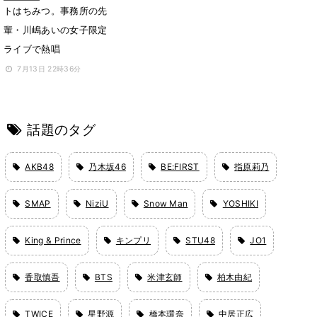
トはちみつ。事務所の先
輩・川嶋あいの女子限定
ライブで熱唱
7月13日 22時36分
話題のタグ
AKB48
乃木坂46
BE:FIRST
指原莉乃
SMAP
NiziU
Snow Man
YOSHIKI
King & Prince
キンプリ
STU48
JO1
香取慎吾
BTS
米津玄師
柏木由紀
TWICE
星野源
橋本環奈
中居正広