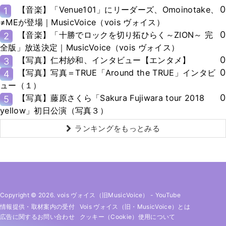
0
【音楽】「Venue101」にリーダーズ、Omoinotake、
1
≠MEが登場｜MusicVoice（vois ヴォイス）
0
【音楽】「十勝でロックを切り拓ひらく～ZION～ 完
2
全版」放送決定｜MusicVoice（vois ヴォイス）
0
【写真】仁村紗和、インタビュー【エンタメ】
3
0
【写真】写真＝TRUE「Around the TRUE」インタビ
4
ュー（１）
0
【写真】藤原さくら「Sakura Fujiwara tour 2018
5
yellow」初日公演（写真３）
ランキングをもっとみる
Copyright © 2026. vois ヴォイス（旧MusicVoice）
-
YouTube
情報提供・取材案内の受付
Vois ヴォイス（旧・MusicVoice）とは
広告に関するお問い合わせ
クッキー（cookie）使用について