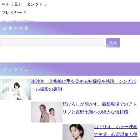
をチラ見せ タンクトッ
プレイヤード
5月8日 06時08分
記事の検索
インタビュー
南沙良、金密輸に手を染める妊婦役を熱演 シンガポ
ール撮影の裏側
舘ひろしが明かす、撮影現場でのアド
リブと西野七瀬への絶大な信頼感
山下リオ、ホラー映画
で主演 心霊現象も役