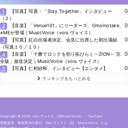
0
【写真】写真・「Stay Together」インタビュー
1
（２）
0
【音楽】「Venue101」にリーダーズ、Omoinotake、
2
≠MEが登場｜MusicVoice（vois ヴォイス）
0
【写真】紅白出場者決定、会見に出席した初出場組
3
（写真１０／１０）
0
【音楽】「十勝でロックを切り拓ひらく～ZION～ 完
4
全版」放送決定｜MusicVoice（vois ヴォイス）
0
【写真】仁村紗和、インタビュー【エンタメ】
5
ランキングをもっとみる
Copyright © 2026. vois ヴォイス（旧MusicVoice）
-
YouTube
情報提供・取材案内の受付
Vois ヴォイス（旧・MusicVoice）とは