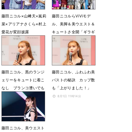
藤田ニコル×山﨑天×嵐莉
藤田ニコルらViViモデ
菜×アリアナさくら×村上
ル、美脚＆美ウエスト＆
愛花が変顔披露
キュートさ全開「ギラギ
ラ」コーデ
10月16日 11時18分
10月6日 08時37分
藤田ニコル、黒のランジ
藤田ニコル、ふわふわ美
ェリーをキュートに着こ
バストの秘訣 カップ数
なし ブランコ漕いでも
も「上がりました！」
「ズレない！」
8月1日 11時14分
8月1日 11時55分
藤田ニコル、美ウエスト