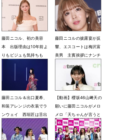
藤田ニコル、初の美容
藤田ニコルの披露宴が反
本 出版理由は10年前よ
響、エスコートは梅沢富
りもビジュも気持ちも
美男 主賓挨拶にナンチ
「垢抜けたなって」
ャン
3月17日 16時53分
11月5日 08時16分
藤田ニコル＆出口夏希、
【動画】櫻坂46山﨑天の
和装アレンジの衣装でラ
願いに藤田ニコルがメロ
ンウェイ 西垣匠は舌出
メロ「天ちゃんが言うと
しで大歓声
可愛い」
9月8日 13時19分
2月22日 16時11分