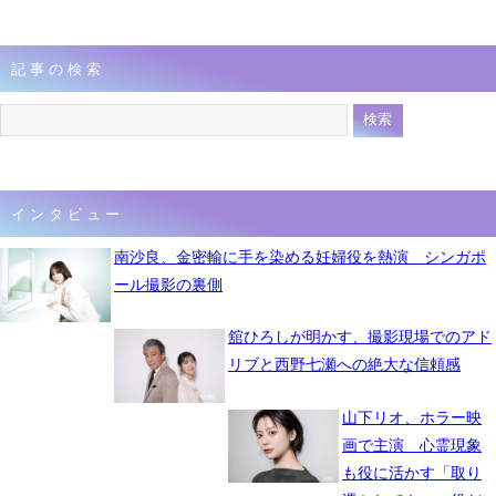
記事の検索
インタビュー
南沙良、金密輸に手を染める妊婦役を熱演 シンガポ
ール撮影の裏側
舘ひろしが明かす、撮影現場でのアド
リブと西野七瀬への絶大な信頼感
山下リオ、ホラー映
画で主演 心霊現象
も役に活かす「取り