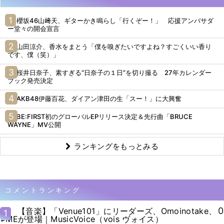
櫻坂46山﨑天、ギターかき鳴らし「行くぞー！」 応援アンバサダ
ー堂々の開会宣言
山田涼介、香水をまとう「僕を嗅ぎたいですよね？すごくいい香り
です、僕（笑）」
桜井日奈子、素すぎる“日奈子の１日”を切り撮る 27年カレンダー
ブック発売決定
AKB48伊藤百花、ダイアン津田の生「スー！」に大興奮
BE:FIRST初のグローバルEPリリース決定＆先行曲「BRUCE
WAYNE」MV公開
ランキングをもっとみる
コメントランキング
0
【音楽】「Venue101」にリーダーズ、Omoinotake、
1
≠MEが登場｜MusicVoice（vois ヴォイス）