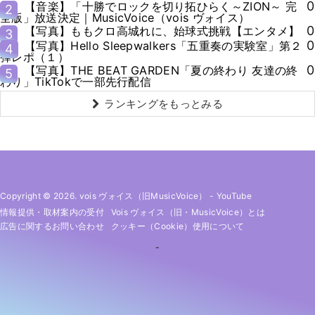
0
【音楽】「十勝でロックを切り拓ひらく～ZION～ 完
2
全版」放送決定｜MusicVoice（vois ヴォイス）
0
【写真】ももクロ高城れに、始球式挑戦【エンタメ】
3
0
【写真】Hello Sleepwalkers「五重奏の実験室」第２
4
弾レポ（１）
0
【写真】THE BEAT GARDEN「夏の終わり 友達の終
5
わり」TikTokで一部先行配信
ランキングをもっとみる
Copyright © 2026. vois ヴォイス（旧MusicVoice）
-
YouTube
情報提供・取材案内の受付
Vois ヴォイス（旧・MusicVoice）とは
広告に関するお問い合わせ
クッキー（cookie）使用について
-