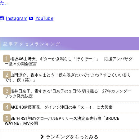
た。
Instagram
YouTube
記事アクセスランキング
櫻坂46山﨑天、ギターかき鳴らし「行くぞー！」 応援アンバサダ
ー堂々の開会宣言
山田涼介、香水をまとう「僕を嗅ぎたいですよね？すごくいい香り
です、僕（笑）」
桜井日奈子、素すぎる“日奈子の１日”を切り撮る 27年カレンダー
ブック発売決定
AKB48伊藤百花、ダイアン津田の生「スー！」に大興奮
BE:FIRST初のグローバルEPリリース決定＆先行曲「BRUCE
WAYNE」MV公開
ランキングをもっとみる