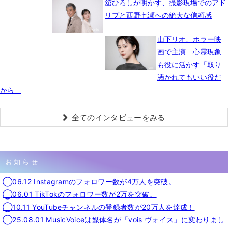
舘ひろしが明かす、撮影現場でのアド
リブと西野七瀬への絶大な信頼感
山下リオ、ホラー映
画で主演 心霊現象
も役に活かす「取り
憑かれてもいい役だ
から」
全てのインタビューをみる
お知らせ
◯06.12 Instagramのフォロワー数が4万人を突破。
◯06.01 TikTokのフォロワー数が2万を突破。
◯10.11 YouTubeチャンネルの登録者数が20万人を達成！
◯25.08.01 MusicVoiceは媒体名が「vois ヴォイス」に変わりまし