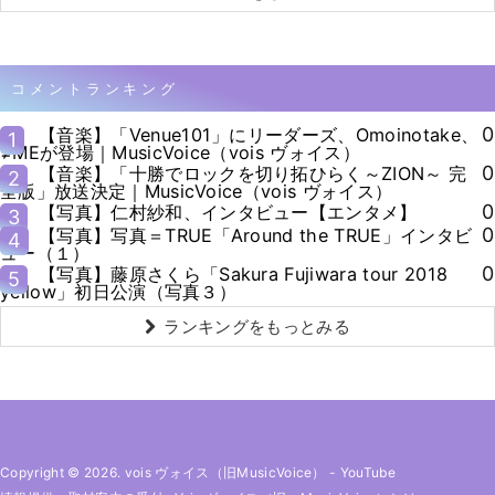
コメントランキング
0
【音楽】「Venue101」にリーダーズ、Omoinotake、
1
≠MEが登場｜MusicVoice（vois ヴォイス）
0
【音楽】「十勝でロックを切り拓ひらく～ZION～ 完
2
全版」放送決定｜MusicVoice（vois ヴォイス）
0
【写真】仁村紗和、インタビュー【エンタメ】
3
0
【写真】写真＝TRUE「Around the TRUE」インタビ
4
ュー（１）
0
【写真】藤原さくら「Sakura Fujiwara tour 2018
5
yellow」初日公演（写真３）
ランキングをもっとみる
Copyright © 2026. vois ヴォイス（旧MusicVoice）
-
YouTube