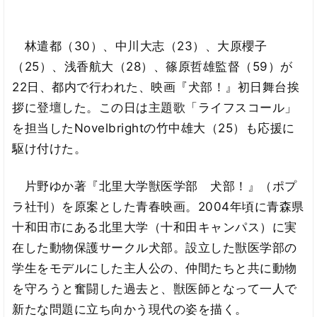
林遣都（30）、中川大志（23）、大原櫻子
（25）、浅香航大（28）、篠原哲雄監督（59）が
22日、都内で行われた、映画『犬部！』初日舞台挨
拶に登壇した。この日は主題歌「ライフスコール」
を担当したNovelbrightの竹中雄大（25）も応援に
駆け付けた。
片野ゆか著『北里大学獣医学部 犬部！』（ポプ
ラ社刊）を原案とした青春映画。2004年頃に青森県
十和田市にある北里大学（十和田キャンパス）に実
在した動物保護サークル犬部。設立した獣医学部の
学生をモデルにした主人公の、仲間たちと共に動物
を守ろうと奮闘した過去と、獣医師となって一人で
新たな問題に立ち向かう現代の姿を描く。