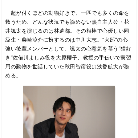
超が付くほどの動物好きで、一匹でも多くの命を
救うため、どんな状況でも諦めない熱血主人公・花
井颯太を演じるのは林遣都。その相棒で心優しい同
級生・柴崎涼介に扮するのは中川大志。“犬部”の心
強い後輩メンバーとして、颯太の心意気を慕う“猫好
き”佐備川よしみ役を大原櫻子、教授の手伝いで実習
用の動物を世話していた秋田智彦役は浅香航大が務
める。