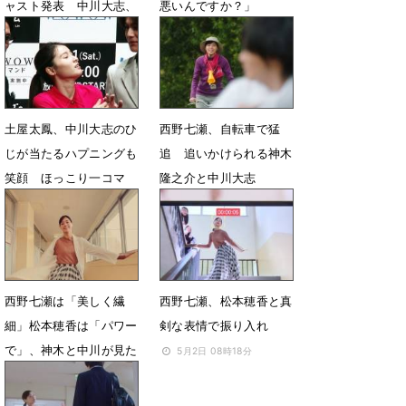
ャスト発表 中川大志、
悪いんですか？」
恒松祐里、坂井真紀の出
7月7日 07時31分
演が決定
5月21日 12時15分
土屋太鳳、中川大志のひ
西野七瀬、自転車で猛
じが当たるハプニングも
追 追いかけられる神木
笑顔 ほっこり一コマ
隆之介と中川大志
2月7日 21時35分
11月16日 05時14分
西野七瀬は「美しく繊
西野七瀬、松本穂香と真
細」松本穂香は「パワー
剣な表情で振り入れ
で」、神木と中川が見た
5月2日 08時18分
ダンスの印象
5月5日 10時00分