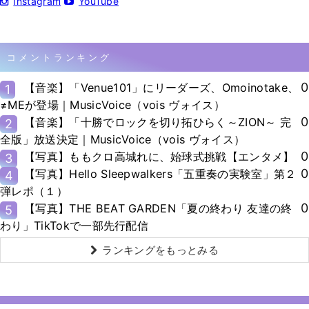
Instagram
YouTube
コメントランキング
0
【音楽】「Venue101」にリーダーズ、Omoinotake、
1
≠MEが登場｜MusicVoice（vois ヴォイス）
0
【音楽】「十勝でロックを切り拓ひらく～ZION～ 完
2
全版」放送決定｜MusicVoice（vois ヴォイス）
0
【写真】ももクロ高城れに、始球式挑戦【エンタメ】
3
0
【写真】Hello Sleepwalkers「五重奏の実験室」第２
4
弾レポ（１）
0
【写真】THE BEAT GARDEN「夏の終わり 友達の終
5
わり」TikTokで一部先行配信
ランキングをもっとみる