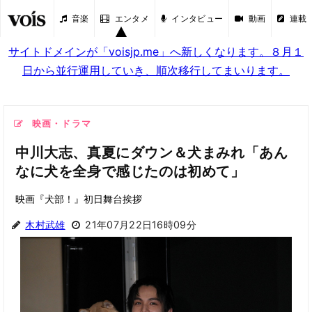
音楽
エンタメ
インタビュー
動画
連載
サイトドメインが「voisjp.me」へ新しくなります。８月１
日から並行運用していき、順次移行してまいります。
映画・ドラマ
中川大志、真夏にダウン＆犬まみれ「あん
なに犬を全身で感じたのは初めて」
映画『犬部！』初日舞台挨拶
木村武雄
21年07月22日16時09分