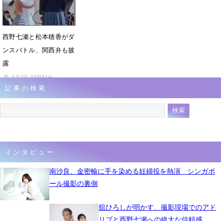
西野七瀬と松本穂香がダ
ンスバトル、関西弁も披
露
5月2日 07時51分
記事の検索
インタビュー
南沙良、金密輸に手を染める妊婦役を熱演 シンガポ
ール撮影の裏側
舘ひろしが明かす、撮影現場でのアド
リブと西野七瀬への絶大な信頼感