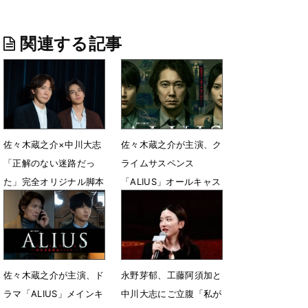
関連する記事
佐々木蔵之介×中川大志
佐々木蔵之介が主演、ク
「正解のない迷路だっ
ライムサスペンス
た」完全オリジナル脚本
「ALIUS」オールキャス
にかけた覚悟
ト解禁＆キービジュア
ル・本予告公開
7月25日 12時00分
6月17日 17時30分
佐々木蔵之介が主演、ド
永野芽郁、工藤阿須加と
ラマ「ALIUS」メインキ
中川大志にご立腹「私が