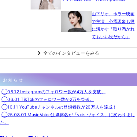
山下リオ、ホラー映画
で主演 心霊現象も役
に活かす「取り憑かれ
てもいい役だから」
全てのインタビューをみる
お知らせ
◯06.12 Instagramのフォロワー数が4万人を突破。
◯06.01 TikTokのフォロワー数が2万を突破。
◯10.11 YouTubeチャンネルの登録者数が20万人を達成！
◯25.08.01 MusicVoiceは媒体名が「vois ヴォイス」に変わりまし
た。