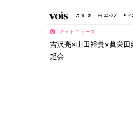
音 楽
エンタメ
イ
フォトニュース
吉沢亮×山田裕貴×眞栄
起会