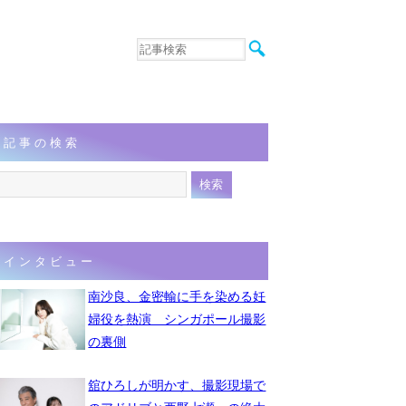
音楽
エンタメ
インタビュー
動画
記事の検索
連載
フォト
インタビュー
南沙良、金密輸に手を染める妊
婦役を熱演 シンガポール撮影
の裏側
舘ひろしが明かす、撮影現場で