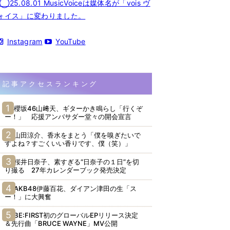
◯25.08.01 MusicVoiceは媒体名が「vois ヴ
ォイス」に変わりました。
Instagram
YouTube
記事アクセスランキング
櫻坂46山﨑天、ギターかき鳴らし「行くぞ
ー！」 応援アンバサダー堂々の開会宣言
山田涼介、香水をまとう「僕を嗅ぎたいで
すよね？すごくいい香りです、僕（笑）」
桜井日奈子、素すぎる“日奈子の１日”を切
り撮る 27年カレンダーブック発売決定
AKB48伊藤百花、ダイアン津田の生「ス
ー！」に大興奮
BE:FIRST初のグローバルEPリリース決定
＆先行曲「BRUCE WAYNE」MV公開