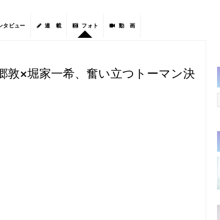
ンタビュー
連 載
フォト
動 画
田郷敦×堀家一希、奮い立つトーマン決