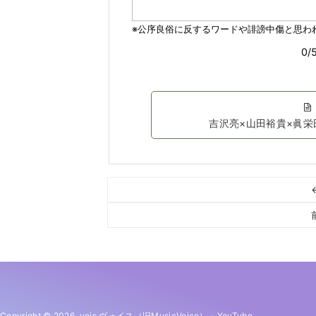
吉沢亮×山田裕貴×眞
Copyright © 2026. vois ヴォイス（旧MusicVoice）
-
YouTube