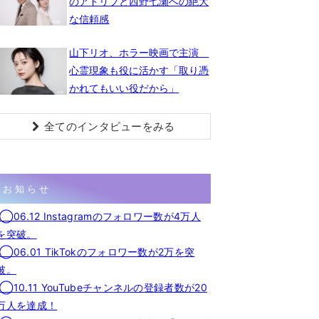
のアドリブと西野七瀬への絶大
な信頼感
山下リオ、ホラー映画で主演
心霊現象も役に活かす「取り憑
かれてもいい役だから」
全てのインタビューをみる
お知らせ
◯06.12 Instagramのフォロワー数が4万人
を突破。
◯06.01 TikTokのフォロワー数が2万を突
破。
◯10.11 YouTubeチャンネルの登録者数が20
万人を達成！