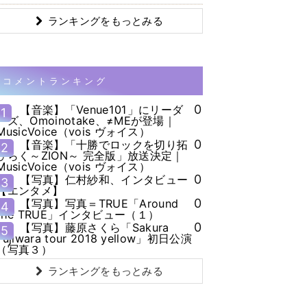
ランキングをもっとみる
コメントランキング
0
【音楽】「Venue101」にリーダ
1
ーズ、Omoinotake、≠MEが登場｜
MusicVoice（vois ヴォイス）
0
【音楽】「十勝でロックを切り拓
2
ひらく～ZION～ 完全版」放送決定｜
MusicVoice（vois ヴォイス）
0
【写真】仁村紗和、インタビュー
3
【エンタメ】
0
【写真】写真＝TRUE「Around
4
the TRUE」インタビュー（１）
0
【写真】藤原さくら「Sakura
5
Fujiwara tour 2018 yellow」初日公演
（写真３）
ランキングをもっとみる