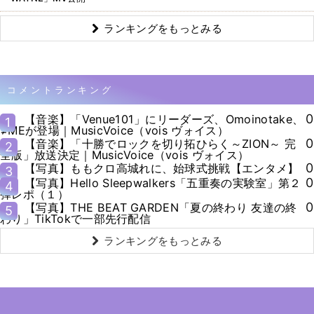
ランキングをもっとみる
コメントランキング
0
【音楽】「Venue101」にリーダーズ、Omoinotake、
1
≠MEが登場｜MusicVoice（vois ヴォイス）
0
【音楽】「十勝でロックを切り拓ひらく～ZION～ 完
2
全版」放送決定｜MusicVoice（vois ヴォイス）
0
【写真】ももクロ高城れに、始球式挑戦【エンタメ】
3
0
【写真】Hello Sleepwalkers「五重奏の実験室」第２
4
弾レポ（１）
0
【写真】THE BEAT GARDEN「夏の終わり 友達の終
5
わり」TikTokで一部先行配信
ランキングをもっとみる