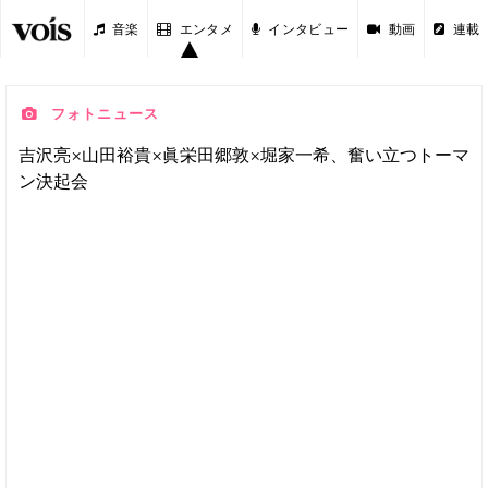
音楽
エンタメ
インタビュー
動画
連載
フォトニュース
吉沢亮×山田裕貴×眞栄田郷敦×堀家一希、奮い立つトーマ
ン決起会