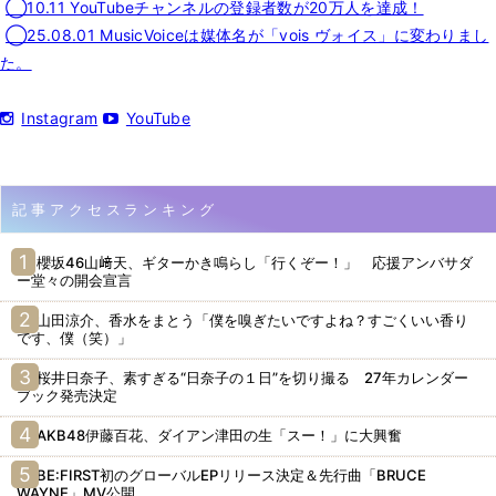
◯10.11 YouTubeチャンネルの登録者数が20万人を達成！
◯25.08.01 MusicVoiceは媒体名が「vois ヴォイス」に変わりまし
た。
Instagram
YouTube
記事アクセスランキング
櫻坂46山﨑天、ギターかき鳴らし「行くぞー！」 応援アンバサダ
ー堂々の開会宣言
山田涼介、香水をまとう「僕を嗅ぎたいですよね？すごくいい香り
です、僕（笑）」
桜井日奈子、素すぎる“日奈子の１日”を切り撮る 27年カレンダー
ブック発売決定
AKB48伊藤百花、ダイアン津田の生「スー！」に大興奮
BE:FIRST初のグローバルEPリリース決定＆先行曲「BRUCE
WAYNE」MV公開