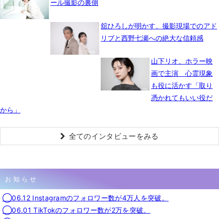
ール撮影の裏側
舘ひろしが明かす、撮影現場でのアド
リブと西野七瀬への絶大な信頼感
山下リオ、ホラー映
画で主演 心霊現象
も役に活かす「取り
憑かれてもいい役だ
から」
全てのインタビューをみる
お知らせ
◯06.12 Instagramのフォロワー数が4万人を突破。
◯06.01 TikTokのフォロワー数が2万を突破。