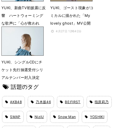
YUKI、新曲TV初披露に反
YUKI、ゴースト現象がコ
響 ハートウォーミング
ミカルに描かれた「My
な歌声に「心が救われ
lovely ghost」MV公開
る」
4月27日 12時42分
4月30日 22時36分
YUKI、シングルCDにチ
ケット先行抽選受付シリ
アルナンバー封入決定
話題のタグ
3月10日 18時00分
AKB48
乃木坂46
BE:FIRST
指原莉乃
SMAP
NiziU
Snow Man
YOSHIKI