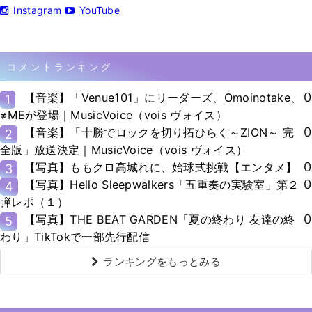
Instagram
YouTube
コメントランキング
0
【音楽】「Venue101」にリーダーズ、Omoinotake、
1
≠MEが登場｜MusicVoice（vois ヴォイス）
0
【音楽】「十勝でロックを切り拓ひらく～ZION～ 完
2
全版」放送決定｜MusicVoice（vois ヴォイス）
0
【写真】ももクロ高城れに、始球式挑戦【エンタメ】
3
0
【写真】Hello Sleepwalkers「五重奏の実験室」第２
4
弾レポ（１）
0
【写真】THE BEAT GARDEN「夏の終わり 友達の終
5
わり」TikTokで一部先行配信
ランキングをもっとみる