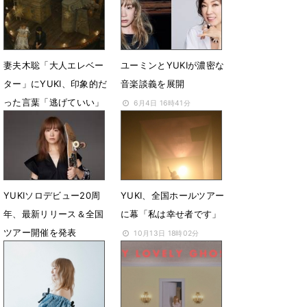
10月16日 12時00分
妻夫木聡「大人エレベー
ユーミンとYUKIが濃密な
ター」にYUKI、印象的だ
音楽談義を展開
った言葉「逃げていい」
6月4日 16時41分
6月27日 17時20分
YUKIソロデビュー20周
YUKI、全国ホールツアー
年、最新リリース＆全国
に幕「私は幸せ者です」
ツアー開催を発表
10月13日 18時02分
2月6日 16時04分