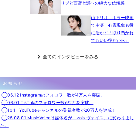
リブと西野七瀬への絶大な信頼感
山下リオ、ホラー映画
で主演 心霊現象も役
に活かす「取り憑かれ
てもいい役だから」
全てのインタビューをみる
お知らせ
◯06.12 Instagramのフォロワー数が4万人を突破。
◯06.01 TikTokのフォロワー数が2万を突破。
◯10.11 YouTubeチャンネルの登録者数が20万人を達成！
◯25.08.01 MusicVoiceは媒体名が「vois ヴォイス」に変わりまし
た。