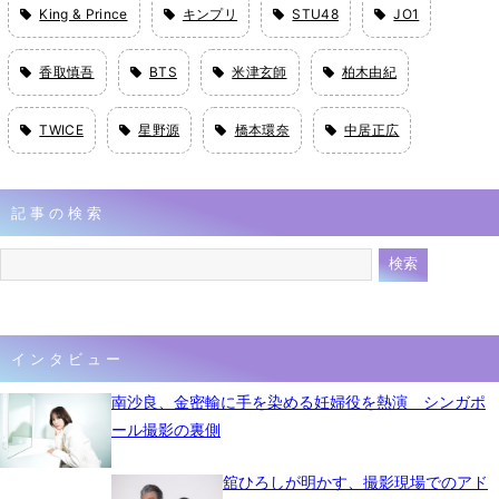
King & Prince
キンプリ
STU48
JO1
香取慎吾
BTS
米津玄師
柏木由紀
TWICE
星野源
橋本環奈
中居正広
記事の検索
インタビュー
南沙良、金密輸に手を染める妊婦役を熱演 シンガポ
ール撮影の裏側
舘ひろしが明かす、撮影現場でのアド