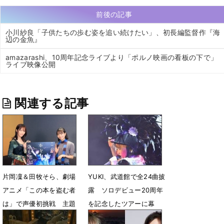
前後の記事
小川紗良「子供たちの歩む姿を追い続けたい」、初長編監督作『海
辺の金魚』
amazarashi、10周年記念ライブより「ポルノ映画の看板の下で」
ライブ映像公開
関連する記事
片岡凜＆田牧そら、劇場
YUKI、武道館で全24曲披
アニメ「この本を盗む者
露 ソロデビュー20周年
は」で声優初挑戦 主題
を記念したツアーに幕
歌はYUKIの新曲に決定
12月20日 22時31分