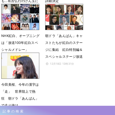
も…有吉弘行のけん玉に
詳細決定
緊張伝染：一問一答
12月30日 13時55分
12月30日 19時10分
NHK紅白、オープニング
朝ドラ「あんぱん」キャ
は「放送100年紅白スペ
ストたちが紅白のステー
シャルメドレー」
ジに集結 紅白特別編＆
スペシャルステージ放送
12月24日 11時54分
12月18日 13時31分
今田美桜、今年の漢字は
「走」 世界陸上で熱
狂 朝ドラ「あんぱん」
で走り抜け
記事の検索
12月1日 08時16分