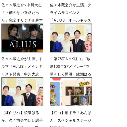
佐々木蔵之介×中川大志
佐々木蔵之介が主演、ク
「正解のない迷路だっ
ライムサスペンス
た」完全オリジナル脚本
「ALIUS」オールキャス
にかけた覚悟
ト解禁＆キービジュア
ル・本予告公開
7月25日 12時00分
6月17日 17時30分
佐々木蔵之介が主演、ド
「第76回NHK紅白」“放
ラマ「ALIUS」メインキ
送100年SPメドレー”で
ャスト発表 中川大志、
華々しく開幕 綾瀬はる
恒松祐里、坂井真紀の出
か「広島パワーでがんば
演が決定
りましょう！」
5月21日 12時15分
12月31日 19時31分
【紅白リハ】綾瀬はる
【紅白】朝ドラ「あんぱ
か、久々司会でいい調子
ん」スペシャルステージ