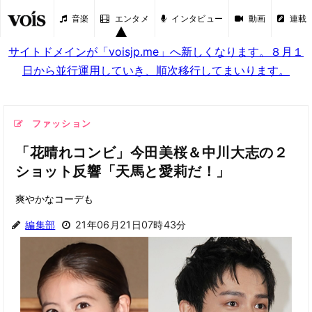
音楽
エンタメ
インタビュー
動画
連載
サイトドメインが「voisjp.me」へ新しくなります。８月１
日から並行運用していき、順次移行してまいります。
ファッション
「花晴れコンビ」今田美桜＆中川大志の２
ショット反響「天馬と愛莉だ！」
爽やかなコーデも
編集部
21年06月21日07時43分