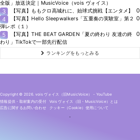
全版」放送決定｜MusicVoice（vois ヴォイス）
0
【写真】ももクロ高城れに、始球式挑戦【エンタメ】
3
0
【写真】Hello Sleepwalkers「五重奏の実験室」第２
4
弾レポ（１）
0
【写真】THE BEAT GARDEN「夏の終わり 友達の終
5
わり」TikTokで一部先行配信
ランキングをもっとみる
Copyright © 2026. vois ヴォイス（旧MusicVoice）
-
YouTube
情報提供・取材案内の受付
Vois ヴォイス（旧・MusicVoice）とは
広告に関するお問い合わせ
クッキー（cookie）使用について
-