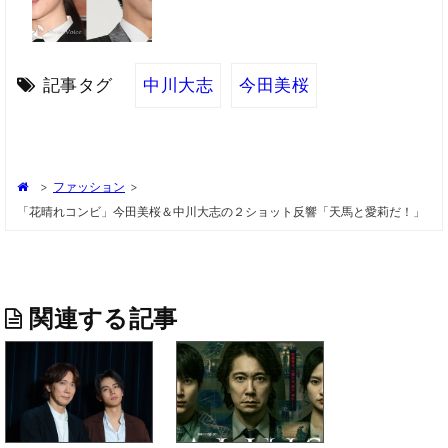
記事タグ
中川大志
今田美桜
>
ファッション
>
「花晴れコンビ」今田美桜＆中川大志の２ショット反響「天馬と愛莉だ！」
関連する記事