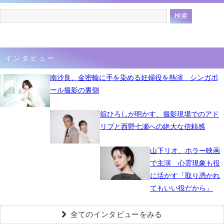
インタビュー
南沙良、金密輸に手を染める妊婦役を熱演 シンガポ
ール撮影の裏側
舘ひろしが明かす、撮影現場でのアド
リブと西野七瀬への絶大な信頼感
山下リオ、ホラー映画
で主演 心霊現象も役
に活かす「取り憑かれ
てもいい役だから」
全てのインタビューをみる