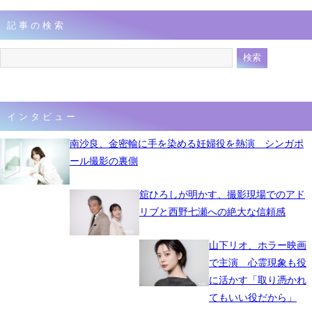
記事の検索
インタビュー
南沙良、金密輸に手を染める妊婦役を熱演 シンガポ
ール撮影の裏側
舘ひろしが明かす、撮影現場でのアド
リブと西野七瀬への絶大な信頼感
山下リオ、ホラー映画
で主演 心霊現象も役
に活かす「取り憑かれ
てもいい役だから」