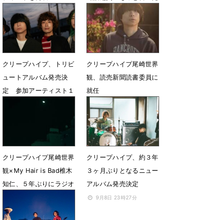
いことがある」
8月14日 12時01分
6月9日 12時17分
クリープハイプ、トリビ
クリープハイプ尾崎世界
ュートアルバム発売決
観、読売新聞読書委員に
定 参加アーティスト１
就任
組目はback number
1月8日 15時54分
6月28日 21時06分
クリープハイプ尾崎世界
クリープハイプ、約３年
観×My Hair is Bad椎木
３ヶ月ぶりとなるニュー
知仁、５年ぶりにラジオ
アルバム発売決定
で対談
9月8日 23時27分
4月22日 10時01分