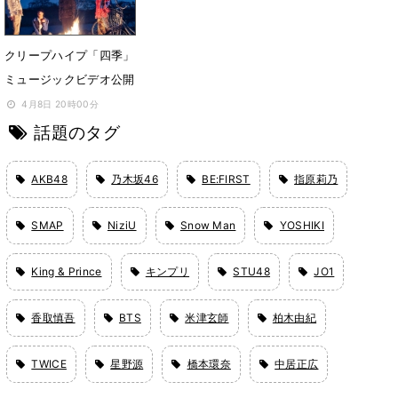
クリープハイプ「四季」
ミュージックビデオ公開
4月8日 20時00分
話題のタグ
AKB48
乃木坂46
BE:FIRST
指原莉乃
SMAP
NiziU
Snow Man
YOSHIKI
King & Prince
キンプリ
STU48
JO1
香取慎吾
BTS
米津玄師
柏木由紀
TWICE
星野源
橋本環奈
中居正広