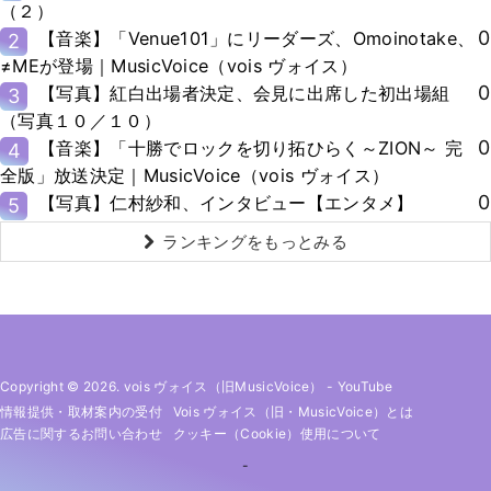
（２）
0
【音楽】「Venue101」にリーダーズ、Omoinotake、
2
≠MEが登場｜MusicVoice（vois ヴォイス）
0
【写真】紅白出場者決定、会見に出席した初出場組
3
（写真１０／１０）
0
【音楽】「十勝でロックを切り拓ひらく～ZION～ 完
4
全版」放送決定｜MusicVoice（vois ヴォイス）
0
【写真】仁村紗和、インタビュー【エンタメ】
5
ランキングをもっとみる
Copyright © 2026. vois ヴォイス（旧MusicVoice）
-
YouTube
情報提供・取材案内の受付
Vois ヴォイス（旧・MusicVoice）とは
広告に関するお問い合わせ
クッキー（cookie）使用について
-