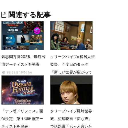
関連する記事
氣志團万博2025、最終出
クリープハイプ×松居大悟
演アーティストを発表
監督、４度目のタッグ
「新しい世界が広がって
8月28日 19時01分
いく様子を音楽で表現」
8月28日 18時00分
「テレ朝ドリフェス」開
クリープハイプ尾崎世界
催決定 第１弾出演アー
観、短編映画「変な声」
ティストを発表
で話題賞「もっと言いた