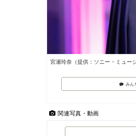
宮瀬玲奈（提供：ソニー・ミュー
みん
関連写真・動画