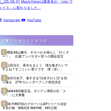
◯25.08.01 MusicVoiceは媒体名が「vois ヴ
ォイス」に変わりました。
Instagram
YouTube
記事アクセスランキング
櫻坂46山﨑天、ギターかき鳴らし「行くぞ
ー！」 応援アンバサダー堂々の開会宣言
山田涼介、香水をまとう「僕を嗅ぎたいで
すよね？すごくいい香りです、僕（笑）」
桜井日奈子、素すぎる“日奈子の１日”を切
り撮る 27年カレンダーブック発売決定
AKB48伊藤百花、ダイアン津田の生「ス
ー！」に大興奮
BE:FIRST初のグローバルEPリリース決定
＆先行曲「BRUCE WAYNE」MV公開