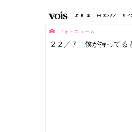
音 楽
エンタメ
イ
フォトニュース
２２／７「僕が持ってる