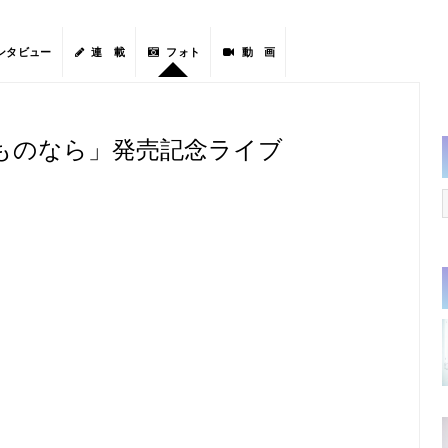
ンタビュー
連 載
フォト
動 画
ものなら」発売記念ライブ