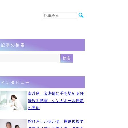
音楽
エンタメ
インタビュー
動画
記事の検索
連載
フォト
インタビュー
南沙良、金密輸に手を染める妊
婦役を熱演 シンガポール撮影
の裏側
舘ひろしが明かす、撮影現場で