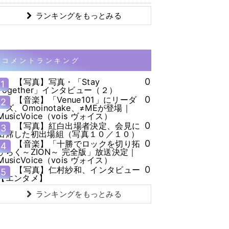
ランキングをもっとみる
コメントランキング
0
【写真】写真・「Stay
1
Together」インタビュー（２）
0
【音楽】「Venue101」にリーダ
2
ーズ、Omoinotake、≠MEが登場｜
MusicVoice（vois ヴォイス）
0
【写真】紅白出場者決定、会見に
3
出席した初出場組（写真１０／１０）
0
【音楽】「十勝でロックを切り拓
4
ひらく～ZION～ 完全版」放送決定｜
MusicVoice（vois ヴォイス）
0
【写真】仁村紗和、インタビュー
5
【エンタメ】
ランキングをもっとみる