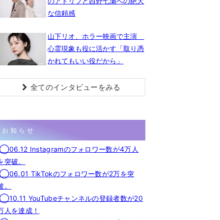
のアドリブと西野七瀬への絶大
な信頼感
山下リオ、ホラー映画で主演
心霊現象も役に活かす「取り憑
かれてもいい役だから」
全てのインタビューをみる
お知らせ
◯06.12 Instagramのフォロワー数が4万人
を突破。
◯06.01 TikTokのフォロワー数が2万を突
破。
◯10.11 YouTubeチャンネルの登録者数が20
万人を達成！