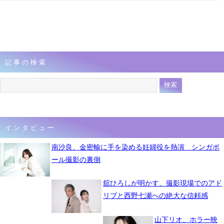
記事の検索
インタビュー
南沙良、金密輸に手を染める妊婦役を熱演 シンガポ
ール撮影の裏側
舘ひろしが明かす、撮影現場でのアド
リブと西野七瀬への絶大な信頼感
山下リオ、ホラー映