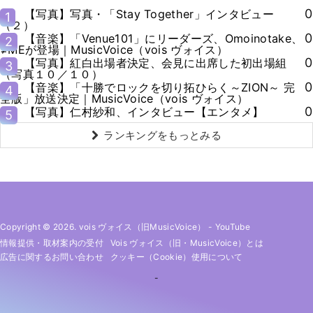
0
【写真】写真・「Stay Together」インタビュー
1
（２）
0
【音楽】「Venue101」にリーダーズ、Omoinotake、
2
≠MEが登場｜MusicVoice（vois ヴォイス）
0
【写真】紅白出場者決定、会見に出席した初出場組
3
（写真１０／１０）
0
【音楽】「十勝でロックを切り拓ひらく～ZION～ 完
4
全版」放送決定｜MusicVoice（vois ヴォイス）
0
【写真】仁村紗和、インタビュー【エンタメ】
5
ランキングをもっとみる
Copyright © 2026. vois ヴォイス（旧MusicVoice）
-
YouTube
情報提供・取材案内の受付
Vois ヴォイス（旧・MusicVoice）とは
広告に関するお問い合わせ
クッキー（cookie）使用について
-