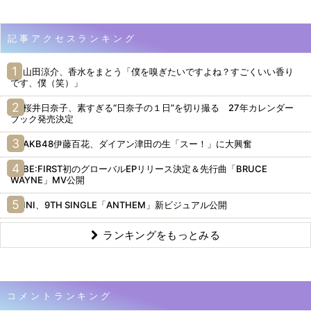
記事アクセスランキング
山田涼介、香水をまとう「僕を嗅ぎたいですよね？すごくいい香り
です、僕（笑）」
桜井日奈子、素すぎる“日奈子の１日”を切り撮る 27年カレンダー
ブック発売決定
AKB48伊藤百花、ダイアン津田の生「スー！」に大興奮
BE:FIRST初のグローバルEPリリース決定＆先行曲「BRUCE
WAYNE」MV公開
INI、9TH SINGLE「ANTHEM」新ビジュアル公開
ランキングをもっとみる
コメントランキング