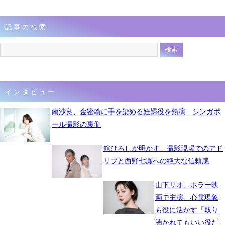
記事の検索
インタビュー
南沙良、金密輸に手を染める妊婦役を熱演 シンガポ
ール撮影の裏側
舘ひろしが明かす、撮影現場でのアド
リブと西野七瀬への絶大な信頼感
山下リオ、ホラー映
画で主演 心霊現象
も役に活かす「取り
憑かれてもいい役だ