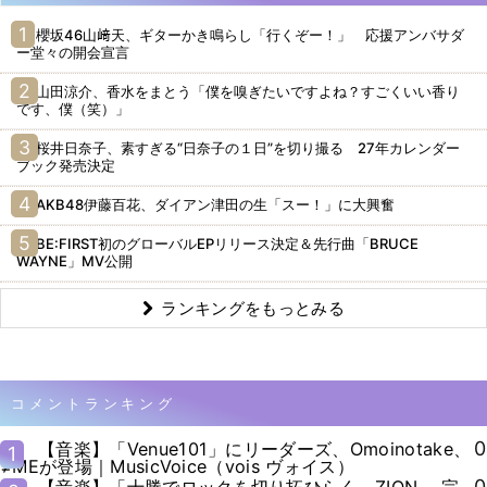
櫻坂46山﨑天、ギターかき鳴らし「行くぞー！」 応援アンバサダ
ー堂々の開会宣言
山田涼介、香水をまとう「僕を嗅ぎたいですよね？すごくいい香り
です、僕（笑）」
桜井日奈子、素すぎる“日奈子の１日”を切り撮る 27年カレンダー
ブック発売決定
AKB48伊藤百花、ダイアン津田の生「スー！」に大興奮
BE:FIRST初のグローバルEPリリース決定＆先行曲「BRUCE
WAYNE」MV公開
ランキングをもっとみる
コメントランキング
0
【音楽】「Venue101」にリーダーズ、Omoinotake、
1
≠MEが登場｜MusicVoice（vois ヴォイス）
0
【音楽】「十勝でロックを切り拓ひらく～ZION～ 完