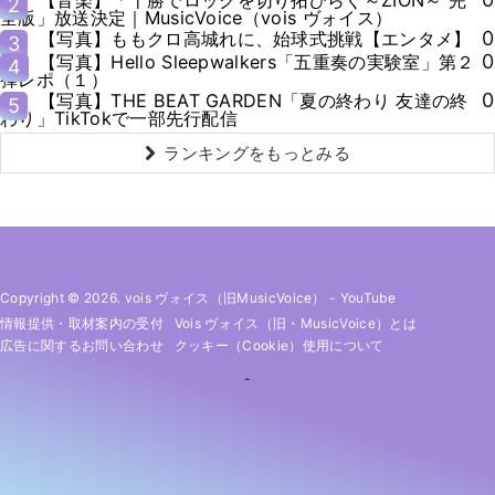
2
全版」放送決定｜MusicVoice（vois ヴォイス）
0
【写真】ももクロ高城れに、始球式挑戦【エンタメ】
3
0
【写真】Hello Sleepwalkers「五重奏の実験室」第２
4
弾レポ（１）
0
【写真】THE BEAT GARDEN「夏の終わり 友達の終
5
わり」TikTokで一部先行配信
ランキングをもっとみる
Copyright © 2026. vois ヴォイス（旧MusicVoice）
-
YouTube
情報提供・取材案内の受付
Vois ヴォイス（旧・MusicVoice）とは
広告に関するお問い合わせ
クッキー（cookie）使用について
-