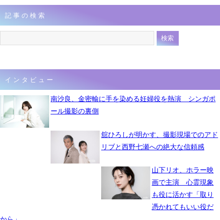
記事の検索
インタビュー
南沙良、金密輸に手を染める妊婦役を熱演 シンガポ
ール撮影の裏側
舘ひろしが明かす、撮影現場でのアド
リブと西野七瀬への絶大な信頼感
山下リオ、ホラー映
画で主演 心霊現象
も役に活かす「取り
憑かれてもいい役だ
から」