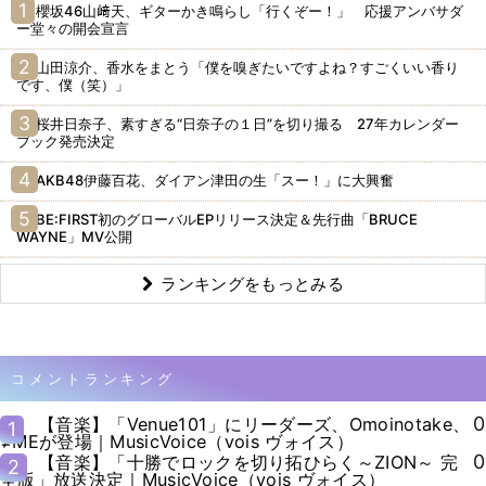
櫻坂46山﨑天、ギターかき鳴らし「行くぞー！」 応援アンバサダ
ー堂々の開会宣言
山田涼介、香水をまとう「僕を嗅ぎたいですよね？すごくいい香り
です、僕（笑）」
桜井日奈子、素すぎる“日奈子の１日”を切り撮る 27年カレンダー
ブック発売決定
AKB48伊藤百花、ダイアン津田の生「スー！」に大興奮
BE:FIRST初のグローバルEPリリース決定＆先行曲「BRUCE
WAYNE」MV公開
ランキングをもっとみる
コメントランキング
0
【音楽】「Venue101」にリーダーズ、Omoinotake、
1
≠MEが登場｜MusicVoice（vois ヴォイス）
0
【音楽】「十勝でロックを切り拓ひらく～ZION～ 完
2
全版」放送決定｜MusicVoice（vois ヴォイス）