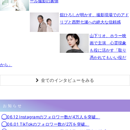
ール撮影の裏側
舘ひろしが明かす、撮影現場でのアド
リブと西野七瀬への絶大な信頼感
山下リオ、ホラー映
画で主演 心霊現象
も役に活かす「取り
憑かれてもいい役だ
から」
全てのインタビューをみる
お知らせ
◯06.12 Instagramのフォロワー数が4万人を突破。
◯06.01 TikTokのフォロワー数が2万を突破。