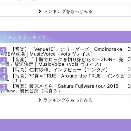
ランキングをもっとみる
コメントランキング
0
【音楽】「Venue101」にリーダーズ、Omoinotake、
1
≠MEが登場｜MusicVoice（vois ヴォイス）
0
【音楽】「十勝でロックを切り拓ひらく～ZION～ 完
2
全版」放送決定｜MusicVoice（vois ヴォイス）
0
【写真】仁村紗和、インタビュー【エンタメ】
3
0
【写真】写真＝TRUE「Around the TRUE」インタビ
4
ュー（１）
0
【写真】藤原さくら「Sakura Fujiwara tour 2018
5
yellow」初日公演（写真３）
ランキングをもっとみる