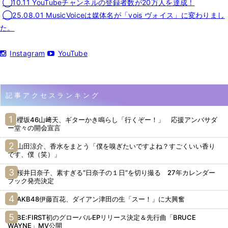
◯10.11 YouTubeチャンネルの登録者数が20万人を達成！
◯25.08.01 MusicVoiceは媒体名が「vois ヴォイス」に変わりまし
た。
Instagram
YouTube
記事アクセスランキング
櫻坂46山﨑天、ギターかき鳴らし「行くぞー！」 応援アンバサダ
ー堂々の開会宣言
山田涼介、香水をまとう「僕を嗅ぎたいですよね？すごくいい香り
です、僕（笑）」
桜井日奈子、素すぎる“日奈子の１日”を切り撮る 27年カレンダー
ブック発売決定
AKB48伊藤百花、ダイアン津田の生「スー！」に大興奮
BE:FIRST初のグローバルEPリリース決定＆先行曲「BRUCE
WAYNE」MV公開