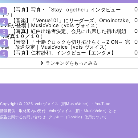
0
【写真】写真・「Stay Together」インタビュー
1
（２）
0
【音楽】「Venue101」にリーダーズ、Omoinotake、
2
≠MEが登場｜MusicVoice（vois ヴォイス）
0
【写真】紅白出場者決定、会見に出席した初出場組
3
（写真１０／１０）
0
【音楽】「十勝でロックを切り拓ひらく～ZION～ 完
4
全版」放送決定｜MusicVoice（vois ヴォイス）
0
【写真】仁村紗和、インタビュー【エンタメ】
5
ランキングをもっとみる
Copyright © 2026. vois ヴォイス（旧MusicVoice）
-
YouTube
情報提供・取材案内の受付
Vois ヴォイス（旧・MusicVoice）とは
広告に関するお問い合わせ
クッキー（cookie）使用について
-