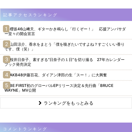
記事アクセスランキング
櫻坂46山﨑天、ギターかき鳴らし「行くぞー！」 応援アンバサダ
ー堂々の開会宣言
山田涼介、香水をまとう「僕を嗅ぎたいですよね？すごくいい香り
です、僕（笑）」
桜井日奈子、素すぎる“日奈子の１日”を切り撮る 27年カレンダー
ブック発売決定
AKB48伊藤百花、ダイアン津田の生「スー！」に大興奮
BE:FIRST初のグローバルEPリリース決定＆先行曲「BRUCE
WAYNE」MV公開
ランキングをもっとみる
コメントランキング