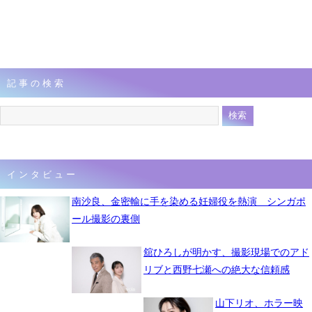
記事の検索
インタビュー
南沙良、金密輸に手を染める妊婦役を熱演 シンガポ
ール撮影の裏側
舘ひろしが明かす、撮影現場でのアド
リブと西野七瀬への絶大な信頼感
山下リオ、ホラー映