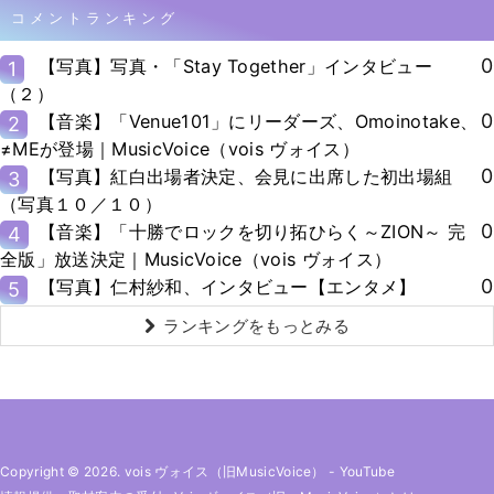
コメントランキング
0
【写真】写真・「Stay Together」インタビュー
1
（２）
0
【音楽】「Venue101」にリーダーズ、Omoinotake、
2
≠MEが登場｜MusicVoice（vois ヴォイス）
0
【写真】紅白出場者決定、会見に出席した初出場組
3
（写真１０／１０）
0
【音楽】「十勝でロックを切り拓ひらく～ZION～ 完
4
全版」放送決定｜MusicVoice（vois ヴォイス）
0
【写真】仁村紗和、インタビュー【エンタメ】
5
ランキングをもっとみる
Copyright © 2026. vois ヴォイス（旧MusicVoice）
-
YouTube