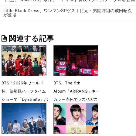
Little Black Dress、ワンマンSPゲストに元・男闘呼組の成田昭次
が登場
関連する記事
BTS「2026年ワールド
BTS、The 5th
杯」決勝戦ハーフタイム
Album「ARIRANG」キー
ショーで「Dynamite」パ
カラー赤色でラスベガス
フォ
全域を席巻
7月20日 13時03分
5月25日 22時00分