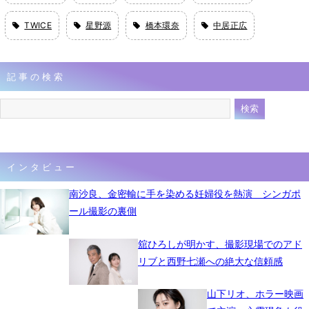
TWICE
星野源
橋本環奈
中居正広
記事の検索
インタビュー
南沙良、金密輸に手を染める妊婦役を熱演 シンガポ
ール撮影の裏側
舘ひろしが明かす、撮影現場でのアド
リブと西野七瀬への絶大な信頼感
山下リオ、ホラー映画