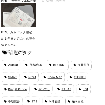
開催 Netflixで全世界独
1月6日 12時07分
占生中継
2月3日 13時54分
BTS、カムバック確定
約３年９カ月ぶりの完全
体アルバム
話題のタグ
1月1日 15時12分
AKB48
乃木坂46
BE:FIRST
指原莉乃
SMAP
NiziU
Snow Man
YOSHIKI
King & Prince
キンプリ
STU48
JO1
香取慎吾
BTS
米津玄師
柏木由紀