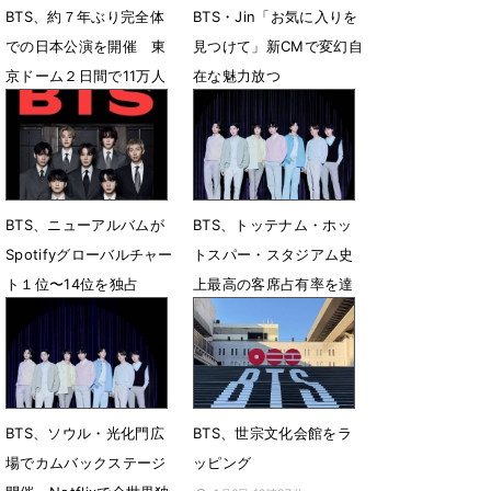
BTS、約７年ぶり完全体
BTS・Jin「お気に入りを
での日本公演を開催 東
見つけて」新CMで変幻自
京ドーム２日間で11万人
在な魅力放つ
を動員
4月1日 19時00分
4月19日 19時36分
BTS、ニューアルバムが
BTS、トッテナム・ホッ
Spotifyグローバルチャー
トスパー・スタジアム史
ト１位〜14位を独占
上最高の客席占有率を達
成
3月22日 18時39分
2月9日 14時00分
BTS、ソウル・光化門広
BTS、世宗文化会館をラ
場でカムバックステージ
ッピング