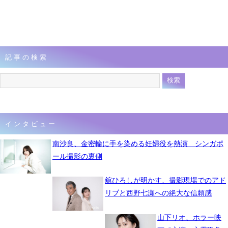
記事の検索
インタビュー
南沙良、金密輸に手を染める妊婦役を熱演 シンガポ
ール撮影の裏側
舘ひろしが明かす、撮影現場でのアド
リブと西野七瀬への絶大な信頼感
山下リオ、ホラー映