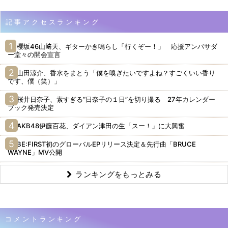
記事アクセスランキング
櫻坂46山﨑天、ギターかき鳴らし「行くぞー！」 応援アンバサダ
ー堂々の開会宣言
山田涼介、香水をまとう「僕を嗅ぎたいですよね？すごくいい香り
です、僕（笑）」
桜井日奈子、素すぎる“日奈子の１日”を切り撮る 27年カレンダー
ブック発売決定
AKB48伊藤百花、ダイアン津田の生「スー！」に大興奮
BE:FIRST初のグローバルEPリリース決定＆先行曲「BRUCE
WAYNE」MV公開
ランキングをもっとみる
コメントランキング