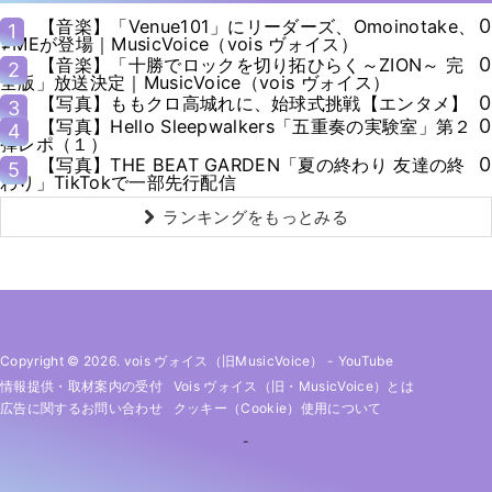
0
【音楽】「Venue101」にリーダーズ、Omoinotake、
1
≠MEが登場｜MusicVoice（vois ヴォイス）
0
【音楽】「十勝でロックを切り拓ひらく～ZION～ 完
2
全版」放送決定｜MusicVoice（vois ヴォイス）
0
【写真】ももクロ高城れに、始球式挑戦【エンタメ】
3
0
【写真】Hello Sleepwalkers「五重奏の実験室」第２
4
弾レポ（１）
0
【写真】THE BEAT GARDEN「夏の終わり 友達の終
5
わり」TikTokで一部先行配信
ランキングをもっとみる
Copyright © 2026. vois ヴォイス（旧MusicVoice）
-
YouTube
情報提供・取材案内の受付
Vois ヴォイス（旧・MusicVoice）とは
広告に関するお問い合わせ
クッキー（cookie）使用について
-