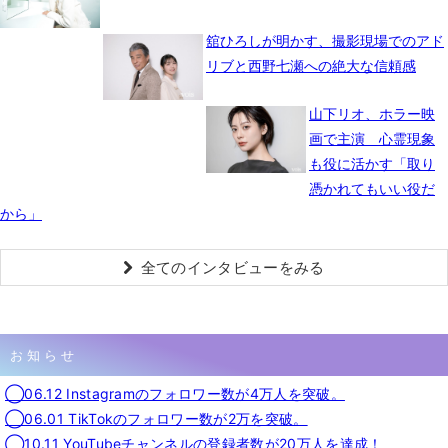
舘ひろしが明かす、撮影現場でのアド
リブと西野七瀬への絶大な信頼感
山下リオ、ホラー映
画で主演 心霊現象
も役に活かす「取り
憑かれてもいい役だ
から」
全てのインタビューをみる
お知らせ
◯06.12 Instagramのフォロワー数が4万人を突破。
◯06.01 TikTokのフォロワー数が2万を突破。
◯10.11 YouTubeチャンネルの登録者数が20万人を達成！