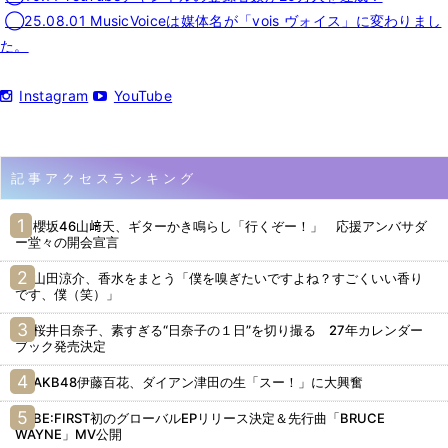
◯25.08.01 MusicVoiceは媒体名が「vois ヴォイス」に変わりまし
た。
Instagram
YouTube
記事アクセスランキング
櫻坂46山﨑天、ギターかき鳴らし「行くぞー！」 応援アンバサダ
ー堂々の開会宣言
山田涼介、香水をまとう「僕を嗅ぎたいですよね？すごくいい香り
です、僕（笑）」
桜井日奈子、素すぎる“日奈子の１日”を切り撮る 27年カレンダー
ブック発売決定
AKB48伊藤百花、ダイアン津田の生「スー！」に大興奮
BE:FIRST初のグローバルEPリリース決定＆先行曲「BRUCE
WAYNE」MV公開