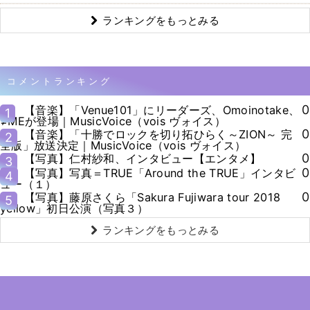
ランキングをもっとみる
コメントランキング
0
【音楽】「Venue101」にリーダーズ、Omoinotake、
1
≠MEが登場｜MusicVoice（vois ヴォイス）
0
【音楽】「十勝でロックを切り拓ひらく～ZION～ 完
2
全版」放送決定｜MusicVoice（vois ヴォイス）
0
【写真】仁村紗和、インタビュー【エンタメ】
3
0
【写真】写真＝TRUE「Around the TRUE」インタビ
4
ュー（１）
0
【写真】藤原さくら「Sakura Fujiwara tour 2018
5
yellow」初日公演（写真３）
ランキングをもっとみる