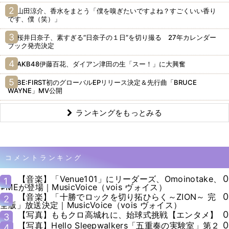
山田涼介、香水をまとう「僕を嗅ぎたいですよね？すごくいい香り
です、僕（笑）」
桜井日奈子、素すぎる“日奈子の１日”を切り撮る 27年カレンダー
ブック発売決定
AKB48伊藤百花、ダイアン津田の生「スー！」に大興奮
BE:FIRST初のグローバルEPリリース決定＆先行曲「BRUCE
WAYNE」MV公開
ランキングをもっとみる
コメントランキング
0
【音楽】「Venue101」にリーダーズ、Omoinotake、
1
≠MEが登場｜MusicVoice（vois ヴォイス）
0
【音楽】「十勝でロックを切り拓ひらく～ZION～ 完
2
全版」放送決定｜MusicVoice（vois ヴォイス）
0
【写真】ももクロ高城れに、始球式挑戦【エンタメ】
3
0
【写真】Hello Sleepwalkers「五重奏の実験室」第２
4