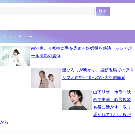
インタビュー
南沙良、金密輸に手を染める妊婦役を熱演 シンガポ
ール撮影の裏側
舘ひろしが明かす、撮影現場でのアド
リブと西野七瀬への絶大な信頼感
山下リオ、ホラー映
画で主演 心霊現象
も役に活かす「取り
憑かれてもいい役だ
から」