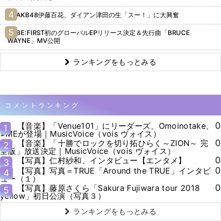
AKB48伊藤百花、ダイアン津田の生「スー！」に大興奮
BE:FIRST初のグローバルEPリリース決定＆先行曲「BRUCE
WAYNE」MV公開
ランキングをもっとみる
コメントランキング
0
【音楽】「Venue101」にリーダーズ、Omoinotake、
1
≠MEが登場｜MusicVoice（vois ヴォイス）
0
【音楽】「十勝でロックを切り拓ひらく～ZION～ 完
2
全版」放送決定｜MusicVoice（vois ヴォイス）
0
【写真】仁村紗和、インタビュー【エンタメ】
3
0
【写真】写真＝TRUE「Around the TRUE」インタビ
4
ュー（１）
0
【写真】藤原さくら「Sakura Fujiwara tour 2018
5
yellow」初日公演（写真３）
ランキングをもっとみる