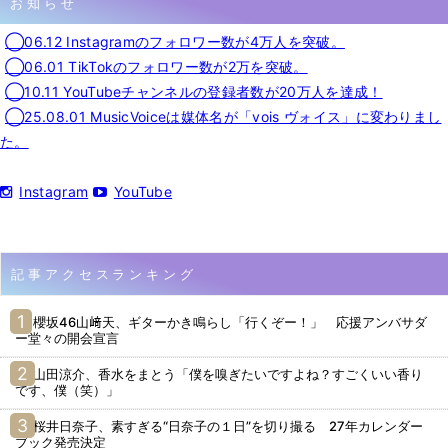
お知らせ
◯06.12 Instagramのフォロワー数が4万人を突破。
◯06.01 TikTokのフォロワー数が2万を突破。
◯10.11 YouTubeチャンネルの登録者数が20万人を達成！
◯25.08.01 MusicVoiceは媒体名が「vois ヴォイス」に変わりまし
た。
Instagram
YouTube
記事アクセスランキング
櫻坂46山﨑天、ギターかき鳴らし「行くぞー！」 応援アンバサダ
ー堂々の開会宣言
山田涼介、香水をまとう「僕を嗅ぎたいですよね？すごくいい香り
です、僕（笑）」
桜井日奈子、素すぎる“日奈子の１日”を切り撮る 27年カレンダー
ブック発売決定