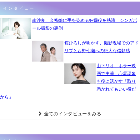
インタビュー
南沙良、金密輸に手を染める妊婦役を熱演 シンガポ
ール撮影の裏側
舘ひろしが明かす、撮影現場でのアド
リブと西野七瀬への絶大な信頼感
山下リオ、ホラー映
画で主演 心霊現象
も役に活かす「取り
憑かれてもいい役だ
から」
全てのインタビューをみる