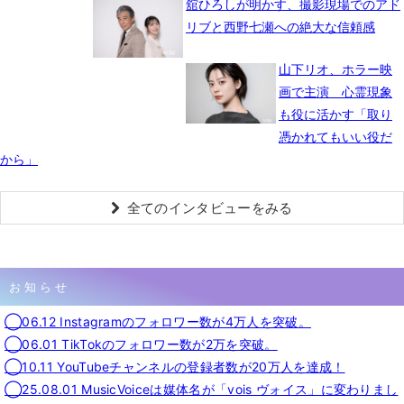
舘ひろしが明かす、撮影現場でのアド
リブと西野七瀬への絶大な信頼感
山下リオ、ホラー映
画で主演 心霊現象
も役に活かす「取り
憑かれてもいい役だ
から」
全てのインタビューをみる
お知らせ
◯06.12 Instagramのフォロワー数が4万人を突破。
◯06.01 TikTokのフォロワー数が2万を突破。
◯10.11 YouTubeチャンネルの登録者数が20万人を達成！
◯25.08.01 MusicVoiceは媒体名が「vois ヴォイス」に変わりまし