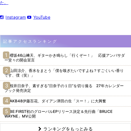
た。
Instagram
YouTube
記事アクセスランキング
櫻坂46山﨑天、ギターかき鳴らし「行くぞー！」 応援アンバサダ
ー堂々の開会宣言
山田涼介、香水をまとう「僕を嗅ぎたいですよね？すごくいい香り
です、僕（笑）」
桜井日奈子、素すぎる“日奈子の１日”を切り撮る 27年カレンダー
ブック発売決定
AKB48伊藤百花、ダイアン津田の生「スー！」に大興奮
BE:FIRST初のグローバルEPリリース決定＆先行曲「BRUCE
WAYNE」MV公開
ランキングをもっとみる