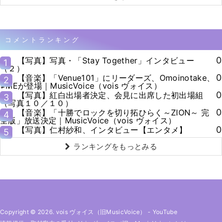
コメントランキング
0
【写真】写真・「Stay Together」インタビュー
1
（２）
0
【音楽】「Venue101」にリーダーズ、Omoinotake、
2
≠MEが登場｜MusicVoice（vois ヴォイス）
0
【写真】紅白出場者決定、会見に出席した初出場組
3
（写真１０／１０）
0
【音楽】「十勝でロックを切り拓ひらく～ZION～ 完
4
全版」放送決定｜MusicVoice（vois ヴォイス）
0
【写真】仁村紗和、インタビュー【エンタメ】
5
ランキングをもっとみる
Copyright © 2026. vois ヴォイス（旧MusicVoice）
-
YouTube