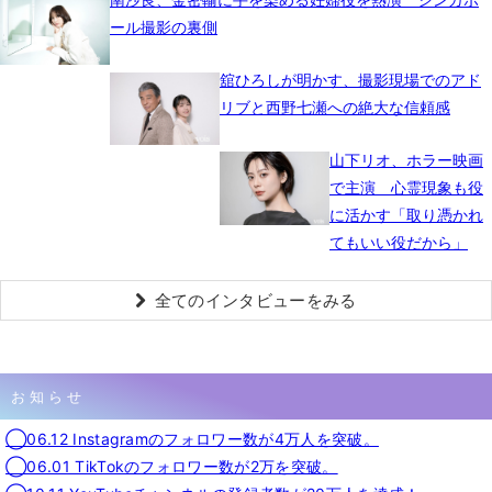
ール撮影の裏側
舘ひろしが明かす、撮影現場でのアド
リブと西野七瀬への絶大な信頼感
山下リオ、ホラー映画
で主演 心霊現象も役
に活かす「取り憑かれ
てもいい役だから」
全てのインタビューをみる
お知らせ
◯06.12 Instagramのフォロワー数が4万人を突破。
◯06.01 TikTokのフォロワー数が2万を突破。