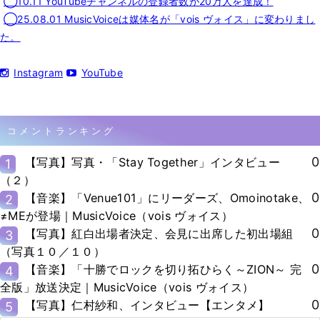
◯10.11 YouTubeチャンネルの登録者数が20万人を達成！
◯25.08.01 MusicVoiceは媒体名が「vois ヴォイス」に変わりまし
た。
Instagram
YouTube
コメントランキング
0
【写真】写真・「Stay Together」インタビュー
1
（２）
0
【音楽】「Venue101」にリーダーズ、Omoinotake、
2
≠MEが登場｜MusicVoice（vois ヴォイス）
0
【写真】紅白出場者決定、会見に出席した初出場組
3
（写真１０／１０）
0
【音楽】「十勝でロックを切り拓ひらく～ZION～ 完
4
全版」放送決定｜MusicVoice（vois ヴォイス）
0
【写真】仁村紗和、インタビュー【エンタメ】
5