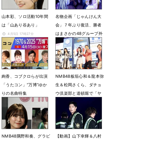
山本彩、ソロ活動10年間
名物企画「じゃんけん大
は「山あり谷あり」
会」７年ぶり復活、勝者
はまさかの48グループ外
4月5日 17時27分
のラフ×ラフに
4月30日 14時41分
絢香、コブクロらが出演
NMB48板垣心和＆龍本弥
「うたコン」“万博”ゆか
生＆松岡さくら、ダチョ
りの名曲特集
ウ倶楽部と道頓堀で「ヤ
ー！」
4月8日 14時09分
10月14日 13時11分
NMB48隅野和奏、グラビ
【動画】山下幸輝＆八村