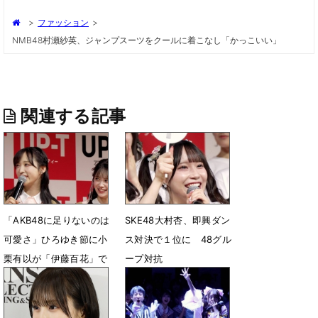
>
ファッション
>
NMB48村瀬紗英、ジャンプスーツをクールに着こなし「かっこいい」
関連する記事
「AKB48に足りないのは
SKE48大村杏、即興ダン
可愛さ」ひろゆき節に小
ス対決で１位に 48グル
栗有以が「伊藤百花」で
ープ対抗
対抗「います！」
4月30日 07時59分
4月30日 08時12分