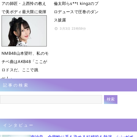
アの師匠・上西怜の教え
倫太郎らs**t kingzのプ
で美ボディ最大限に発揮
ロデュースで圧巻のダン
ス披露
7月28日 07時42分
3月3日 23時59分
NMB48山本望叶、私のモ
チベ曲はAKB48「ここが
ロドスだ、ここで跳
べ！」
記事の検索
1月21日 15時01分
インタビュー
南沙良、金密輸に手を染める妊婦役を熱演 シンガポ