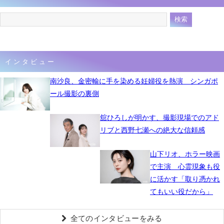
インタビュー
南沙良、金密輸に手を染める妊婦役を熱演 シンガポ
ール撮影の裏側
舘ひろしが明かす、撮影現場でのアド
リブと西野七瀬への絶大な信頼感
山下リオ、ホラー映画
で主演 心霊現象も役
に活かす「取り憑かれ
てもいい役だから」
全てのインタビューをみる