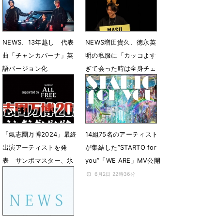
NEWS、13年越し 代表
NEWS増田貴久、徳永英
曲「チャンカパーナ」英
明の私服に「カッコよす
語バージョン化
ぎて会った時は全身チェ
ック」
5月18日 12時00分
12月17日 19時38分
「氣志團万博2024」最終
14組75名のアーティスト
出演アーティストを発
が集結した”STARTO for
表 サンボマスター、氷
you”「WE ARE」MV公開
川きよし、the
6月2日 22時36分
GazettE、NEWSが出演
決定
8月9日 16時00分