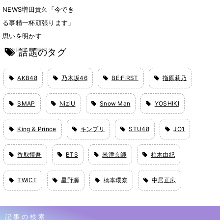
NEWS増田貴久「今でき
る事精一杯頑張ります」
思いを明かす
話題のタグ
9月9日 07時31分
AKB48
乃木坂46
BE:FIRST
指原莉乃
SMAP
NiziU
Snow Man
YOSHIKI
King & Prince
キンプリ
STU48
JO1
香取慎吾
BTS
米津玄師
柏木由紀
TWICE
星野源
橋本環奈
中居正広
記事の検索