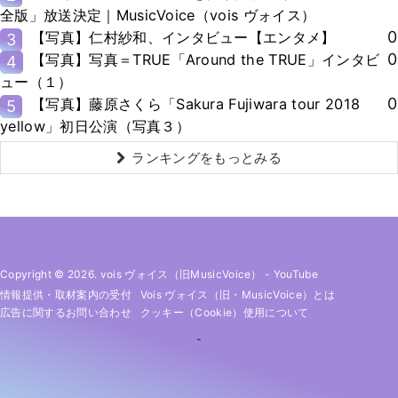
全版」放送決定｜MusicVoice（vois ヴォイス）
0
【写真】仁村紗和、インタビュー【エンタメ】
3
0
【写真】写真＝TRUE「Around the TRUE」インタビ
4
ュー（１）
0
【写真】藤原さくら「Sakura Fujiwara tour 2018
5
yellow」初日公演（写真３）
ランキングをもっとみる
Copyright © 2026. vois ヴォイス（旧MusicVoice）
-
YouTube
情報提供・取材案内の受付
Vois ヴォイス（旧・MusicVoice）とは
広告に関するお問い合わせ
クッキー（cookie）使用について
-