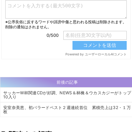
前後の記事
サッカーW杯関連CDが好調、NEWS＆林檎＆ウカスカジーがトップ
10入り
安室奈美恵、初バラードベスト２週連続首位 累積売上は32・１万
枚