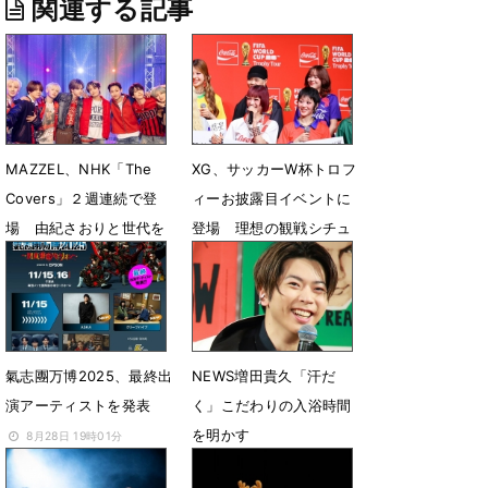
関連する記事
MAZZEL、NHK「The
XG、サッカーW杯トロフ
Covers」２週連続で登
ィーお披露目イベントに
場 由紀さおりと世代を
登場 理想の観戦シチュ
超えた昭和歌謡トークも
エーションを披露
4月30日 14時19分
1月18日 16時36分
氣志團万博2025、最終出
NEWS増田貴久「汗だ
演アーティストを発表
く」こだわりの入浴時間
を明かす
8月28日 19時01分
6月5日 13時30分