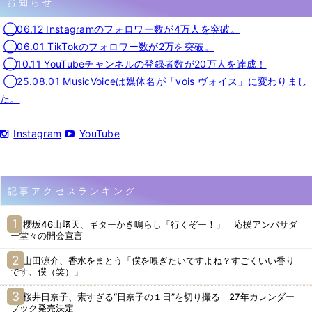
お知らせ
◯06.12 Instagramのフォロワー数が4万人を突破。
◯06.01 TikTokのフォロワー数が2万を突破。
◯10.11 YouTubeチャンネルの登録者数が20万人を達成！
◯25.08.01 MusicVoiceは媒体名が「vois ヴォイス」に変わりまし
た。
Instagram
YouTube
記事アクセスランキング
櫻坂46山﨑天、ギターかき鳴らし「行くぞー！」 応援アンバサダ
ー堂々の開会宣言
山田涼介、香水をまとう「僕を嗅ぎたいですよね？すごくいい香り
です、僕（笑）」
桜井日奈子、素すぎる“日奈子の１日”を切り撮る 27年カレンダー
ブック発売決定