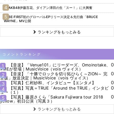
AKB48伊藤百花、ダイアン津田の生「スー！」に大興奮
BE:FIRST初のグローバルEPリリース決定＆先行曲「BRUCE
WAYNE」MV公開
ランキングをもっとみる
コメントランキング
0
【音楽】「Venue101」にリーダーズ、Omoinotake、
1
≠MEが登場｜MusicVoice（vois ヴォイス）
0
【音楽】「十勝でロックを切り拓ひらく～ZION～ 完
2
全版」放送決定｜MusicVoice（vois ヴォイス）
0
【写真】仁村紗和、インタビュー【エンタメ】
3
0
【写真】写真＝TRUE「Around the TRUE」インタビ
4
ュー（１）
0
【写真】藤原さくら「Sakura Fujiwara tour 2018
5
yellow」初日公演（写真３）
ランキングをもっとみる