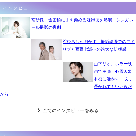
インタビュー
南沙良、金密輸に手を染める妊婦役を熱演 シンガポ
ール撮影の裏側
舘ひろしが明かす、撮影現場でのアド
リブと西野七瀬への絶大な信頼感
山下リオ、ホラー映
画で主演 心霊現象
も役に活かす「取り
憑かれてもいい役だ
から」
全てのインタビューをみる