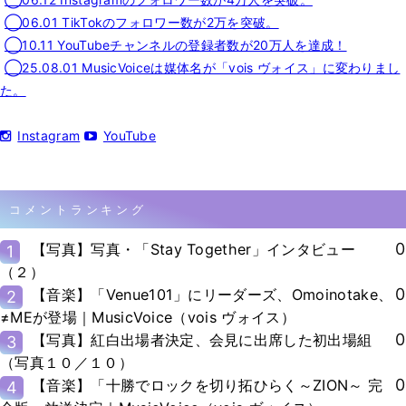
◯06.01 TikTokのフォロワー数が2万を突破。
◯10.11 YouTubeチャンネルの登録者数が20万人を達成！
◯25.08.01 MusicVoiceは媒体名が「vois ヴォイス」に変わりまし
た。
Instagram
YouTube
コメントランキング
0
【写真】写真・「Stay Together」インタビュー
1
（２）
0
【音楽】「Venue101」にリーダーズ、Omoinotake、
2
≠MEが登場｜MusicVoice（vois ヴォイス）
0
【写真】紅白出場者決定、会見に出席した初出場組
3
（写真１０／１０）
0
【音楽】「十勝でロックを切り拓ひらく～ZION～ 完
4