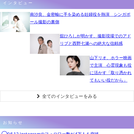
インタビュー
南沙良、金密輸に手を染める妊婦役を熱演 シンガポ
ール撮影の裏側
舘ひろしが明かす、撮影現場でのアド
リブと西野七瀬への絶大な信頼感
山下リオ、ホラー映画
で主演 心霊現象も役
に活かす「取り憑かれ
てもいい役だから」
全てのインタビューをみる
お知らせ
◯06.12 Instagramのフォロワー数が4万人を突破。