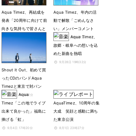
Aqua Timez、再結成を
Aqua Timez、年内の活
発表「20周年に向けて前
動で解散「ごめんなさ
向きな気持ちで皆さんと
い」メンバーコメント
再会」
Aqua Timez、
5月8日 22時27分
故郷・岐阜への想いを込
7月11日 11時15分
めた新曲を熱唱
9月28日 19時32分
Shout it Out、初めて買
ったCDのバンドAqua
Timezと東京で対バン
Aqua
8月4日 14時02分
Timez「この地でライブ
AquaTimez、10周年の集
出来て良かった」福島に
大成 笑顔と感動に満ち
捧げる「虹」
た東京公演
9月4日 17時20分
8月1日 23時27分