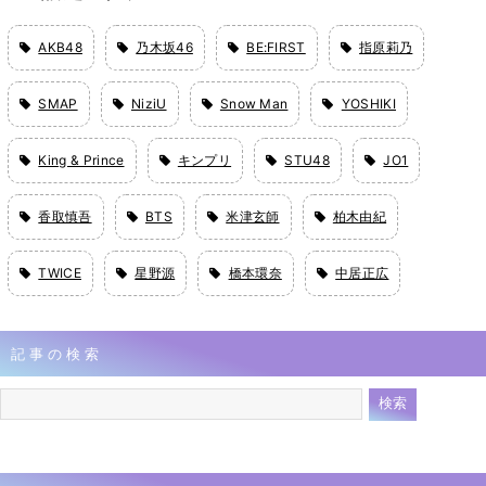
AKB48
乃木坂46
BE:FIRST
指原莉乃
SMAP
NiziU
Snow Man
YOSHIKI
King & Prince
キンプリ
STU48
JO1
香取慎吾
BTS
米津玄師
柏木由紀
TWICE
星野源
橋本環奈
中居正広
記事の検索