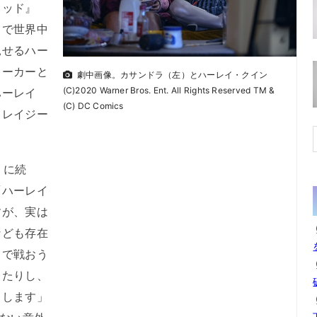
ッド』
りで世界中
見せるハー
ョーカーと
劇中画像。カサンドラ（左）とハーレイ・クイン
(C)2020 Warner Bros. Ent. All Rights Reserved TM &
ハーレイ
(C) DC Comics
クレイジー
）に続
「ハーレイ
すが、実は
なども存在
トで戦おう
ったりし、
りします」