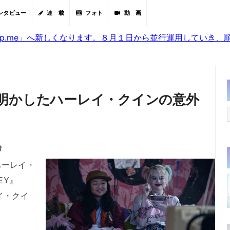
ンタビュー
連 載
フォト
動 画
sjp.me」へ新しくなります。８月１日から並行運用していき
明かしたハーレイ・クインの意外
分
ーレイ・
EY』
イ・クイ