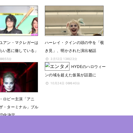
ユアン・マクレガーは
ハーレイ・クインの頭の中を「覗
らい悪に徹している」
き見」、明かされた演出秘話
08時55分
3月12日 13時23分
HYDEのハロウィー
ンの域を超えた仮装が話題に
10月24日 06時40分
・ロビー主演「アニ
ザ・ターミナル」ブル
VD化決定
 06時00分