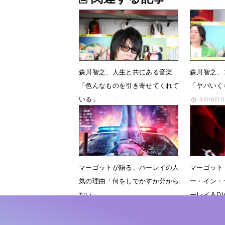
森川智之、人生と共にある音楽
森川智之、
「色んなものを引き寄せてくれて
「ヤバいく
いる」
3月18日 
4月9日 17時00分
マーゴットが語る、ハーレイの人
マーゴット
気の理由「何をしでかすか分から
ー・イン・
ない」
ーレイ＆D
2月21日 08時30分
10月22日