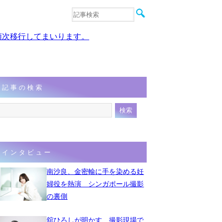
音楽
エンタメ
、順次移行してまいります。
インタビュー
動画
連載
フォト
記事の検索
インタビュー
南沙良、金密輸に手を染める妊
婦役を熱演 シンガポール撮影
の裏側
舘ひろしが明かす、撮影現場で