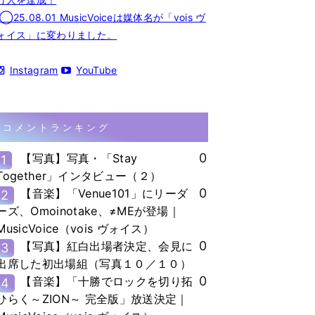
◯25.08.01 MusicVoiceは媒体名が「vois ヴ
ォイス」に変わりました。
Instagram
YouTube
コメントランキング
0
【写真】写真・「Stay
1
Together」インタビュー（２）
0
【音楽】「Venue101」にリーダ
2
ーズ、Omoinotake、≠MEが登場｜
MusicVoice（vois ヴォイス）
0
【写真】紅白出場者決定、会見に
3
出席した初出場組（写真１０／１０）
0
【音楽】「十勝でロックを切り拓
4
ひらく～ZION～ 完全版」放送決定｜