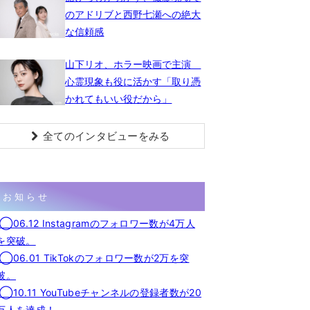
のアドリブと西野七瀬への絶大
な信頼感
山下リオ、ホラー映画で主演
心霊現象も役に活かす「取り憑
かれてもいい役だから」
全てのインタビューをみる
お知らせ
◯06.12 Instagramのフォロワー数が4万人
を突破。
◯06.01 TikTokのフォロワー数が2万を突
破。
◯10.11 YouTubeチャンネルの登録者数が20
万人を達成！