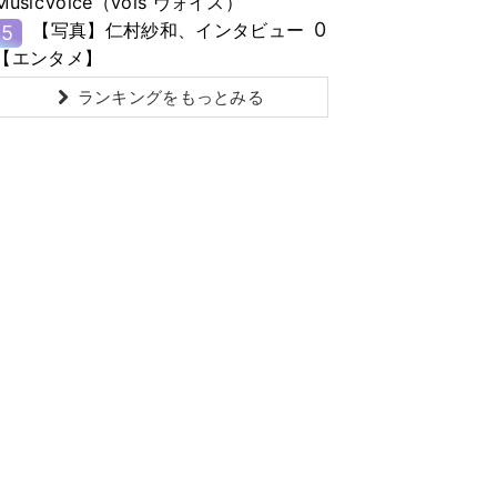
MusicVoice（vois ヴォイス）
0
【写真】仁村紗和、インタビュー
5
【エンタメ】
ランキングをもっとみる