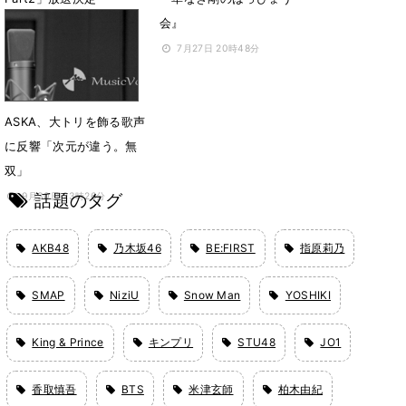
会』
2月17日 23時08分
7月27日 20時48分
ASKA、大トリを飾る歌声
に反響「次元が違う。無
双」
話題のタグ
9月30日 23時26分
AKB48
乃木坂46
BE:FIRST
指原莉乃
SMAP
NiziU
Snow Man
YOSHIKI
King & Prince
キンプリ
STU48
JO1
香取慎吾
BTS
米津玄師
柏木由紀