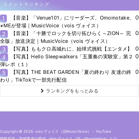
コメントランキング
0
【音楽】「Venue101」にリーダーズ、Omoinotake、
1
≠MEが登場｜MusicVoice（vois ヴォイス）
0
【音楽】「十勝でロックを切り拓ひらく～ZION～ 完
2
全版」放送決定｜MusicVoice（vois ヴォイス）
0
【写真】ももクロ高城れに、始球式挑戦【エンタメ】
3
0
【写真】Hello Sleepwalkers「五重奏の実験室」第２
4
弾レポ（１）
0
【写真】THE BEAT GARDEN「夏の終わり 友達の終
5
わり」TikTokで一部先行配信
ランキングをもっとみる
Copyright © 2026. vois ヴォイス（旧MusicVoice）
-
YouTube
情報提供・取材案内の受付
Vois ヴォイス（旧・MusicVoice）とは