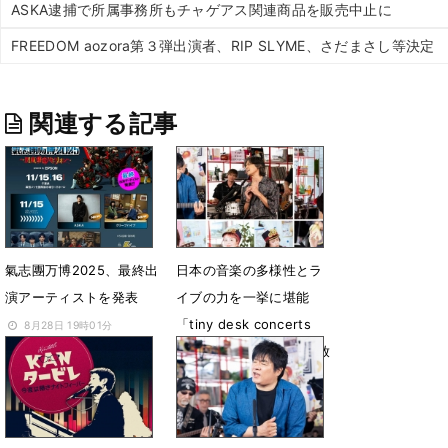
ASKA逮捕で所属事務所もチャゲアス関連商品を販売中止に
FREEDOM aozora第３弾出演者、RIP SLYME、さだまさし等決定
関連する記事
氣志團万博2025、最終出
日本の音楽の多様性とラ
演アーティストを発表
イブの力を一挙に堪能
「tiny desk concerts
8月28日 19時01分
JAPAN セレクション」放
送決定
7月23日 17時25分