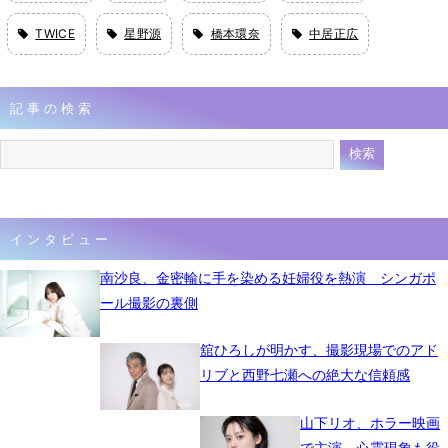
TWICE
星野源
橋本環奈
中居正広
記事の検索
インタビュー
南沙良、金密輸に手を染める妊婦役を熱演 シンガポ
ール撮影の裏側
舘ひろしが明かす、撮影現場でのアド
リブと西野七瀬への絶大な信頼感
山下リオ、ホラー映画
で主演 心霊現象も役