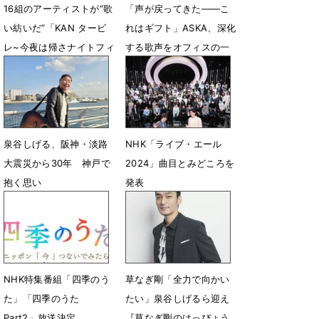
16組のアーティストが“歌
「声が戻ってきた――こ
い紡いだ”「KAN タービ
れはギフト」ASKA、深化
レ~今夜は帰さナイトフィ
する歌声をオフィスの一
ーバー~」ライブBlu-ray
角から世界へ
発売
4月22日 17時30分
4月23日 12時12分
泉谷しげる、阪神・淡路
NHK「ライブ・エール
大震災から30年 神戸で
2024」曲目とみどころを
抱く思い
発表
1月28日 14時00分
5月1日 23時53分
NHK特集番組「四季のう
草なぎ剛「全力で向かい
た」「四季のうた
たい」泉谷しげるら迎え
Part2」放送決定
『草なぎ剛のはっぴょう