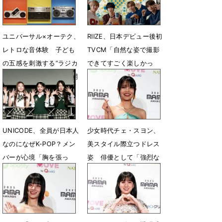
ユニバーサル×オーテク、
RIIZE、日本デビュー後初
レトロな音体験 子ども
TVCM「自然な姿で撮影
の五感を刺激する“ラジカ
できてすごく楽しかっ
セ”ワークショップ無料開
た」
催
10月2日 07時36分
10月15日 18時02分
UNICODE、全員が日本人
少女時代チェ・スヨン、
なのになぜK-POP？メン
美スタイル際立つドレス
バーが心境「胸を張っ
姿 俳優として「強烈な
て」
演技したい」
7月27日 23時16分
12月6日 09時31分