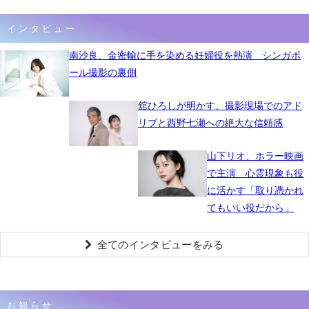
インタビュー
南沙良、金密輸に手を染める妊婦役を熱演 シンガポ
ール撮影の裏側
舘ひろしが明かす、撮影現場でのアド
リブと西野七瀬への絶大な信頼感
山下リオ、ホラー映画
で主演 心霊現象も役
に活かす「取り憑かれ
てもいい役だから」
全てのインタビューをみる
お知らせ