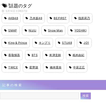
ペット
話題のタグ
5月14日 03時37分
AKB48
乃木坂46
BE:FIRST
指原莉乃
SMAP
NiziU
Snow Man
YOSHIKI
King & Prince
キンプリ
STU48
JO1
香取慎吾
BTS
米津玄師
柏木由紀
TWICE
星野源
橋本環奈
中居正広
記事の検索