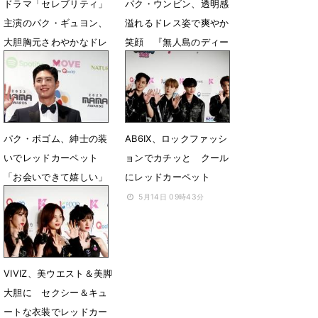
ドラマ「セレブリティ」
パク・ウンビン、透明感
主演のパク・ギュヨン、
溢れるドレス姿で爽やか
大胆胸元さわやかなドレ
笑顔 『無人島のディー
ス姿で登場
バ』は「後悔ない」
12月6日 09時10分
12月6日 08時37分
パク・ボゴム、紳士の装
AB6IX、ロックファッシ
いでレッドカーペット
ョンでカチッと クール
「お会いできて嬉しい」
にレッドカーペット
12月1日 14時24分
5月14日 09時43分
VIVIZ、美ウエスト＆美脚
大胆に セクシー＆キュ
ートな衣装でレッドカー