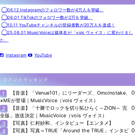
◯06.12 Instagramのフォロワー数が4万人を突破。
◯06.01 TikTokのフォロワー数が2万を突破。
◯10.11 YouTubeチャンネルの登録者数が20万人を達成！
◯25.08.01 MusicVoiceは媒体名が「vois ヴォイス」に変わりまし
た。
Instagram
YouTube
コメントランキング
0
【音楽】「Venue101」にリーダーズ、Omoinotake、
1
≠MEが登場｜MusicVoice（vois ヴォイス）
0
【音楽】「十勝でロックを切り拓ひらく～ZION～ 完
2
全版」放送決定｜MusicVoice（vois ヴォイス）
0
【写真】仁村紗和、インタビュー【エンタメ】
3
0
【写真】写真＝TRUE「Around the TRUE」インタビ
4