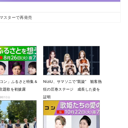
年リマスターで再発売
たコン」ふるさと特集＆
NiziU、サマソニで“凱旋” 観客熱
主題歌を初披露
狂の圧巻ステージ 成長した姿を
証明
8時10分
8月19日 17時00分