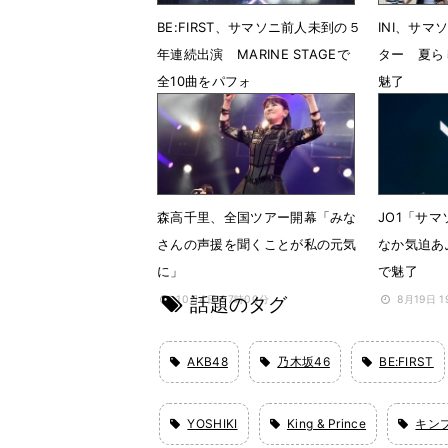
BE:FIRST、サマソニ前人未到の５
INI、サ
年連続出演 MARINE STAGEで
ター 夏ら
全10曲をパフォ
魅了
8月17日 18時52分
8月16日 1
森高千里、全国ツアー開幕「みな
JO1「サ
さんの声援を聞くことが私の元気
なか気迫あ
に」
で魅了
話題のタグ
10月4日 07時00分
8月19日 1
AKB48
乃木坂46
BE:FIRST
YOSHIKI
King & Prince
キン