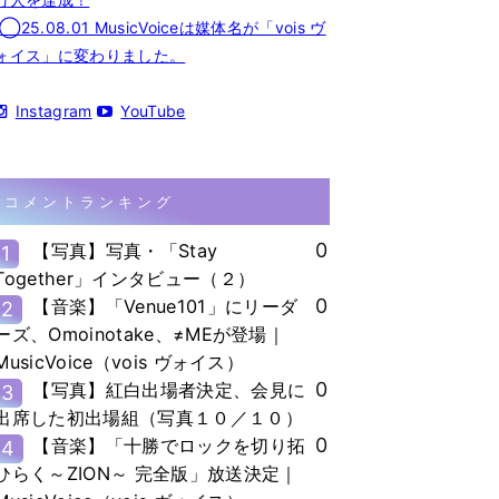
◯25.08.01 MusicVoiceは媒体名が「vois ヴ
ォイス」に変わりました。
Instagram
YouTube
コメントランキング
0
【写真】写真・「Stay
1
Together」インタビュー（２）
0
【音楽】「Venue101」にリーダ
2
ーズ、Omoinotake、≠MEが登場｜
MusicVoice（vois ヴォイス）
0
【写真】紅白出場者決定、会見に
3
出席した初出場組（写真１０／１０）
0
【音楽】「十勝でロックを切り拓
4
ひらく～ZION～ 完全版」放送決定｜