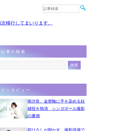
音楽
エンタメ
、順次移行してまいります。
インタビュー
動画
連載
フォト
記事の検索
インタビュー
南沙良、金密輸に手を染める妊
婦役を熱演 シンガポール撮影
の裏側
舘ひろしが明かす、撮影現場で