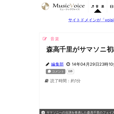
音 楽
サイトドメインが「voi
音楽
森高千里がサマソニ初
編集部
14年04月29日23時1
読了時間：約1分
サマソニへの出演を発表した森高千里のフェイ