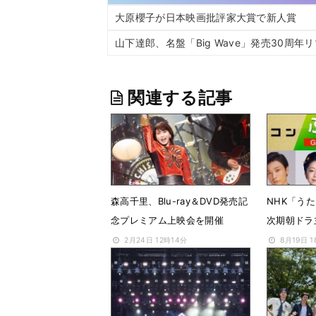
大原櫻子が日本映画批評家大賞で新人賞
山下達郎、名盤「Big Wave」発売30周
関連する記事
森高千里、Blu-ray＆DVD発売記
NHK「う
念プレミアム上映会を開催
次期朝ドラ
2月24日 12時14分
8月19日 1