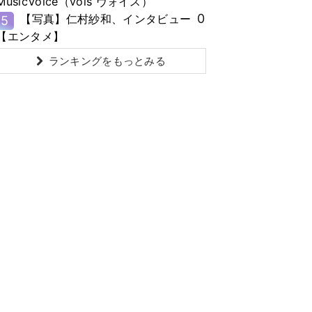
MusicVoice（vois ヴォイス）
0
【写真】仁村紗和、インタビュー
5
【エンタメ】
ランキングをもっとみる