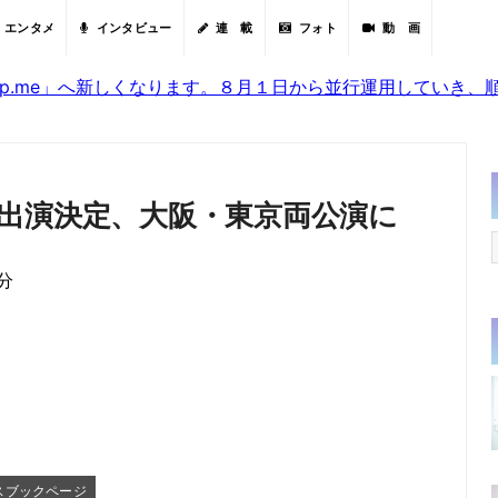
エンタメ
インタビュー
連 載
フォト
動 画
sjp.me」へ新しくなります。８月１日から並行運用していき
出演決定、大阪・東京両公演に
0分
スブックページ