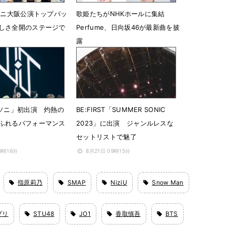
マソニ大阪公演トップバッ
歌姫たちがNHKホールに集結
しさ全開のステージで
Perfume、日向坂46が最新曲を披
露
7時01分
10月15日 19時06分
マソニ」初出演 灼熱の
BE:FIRST「SUMMER SONIC
ふれるパフォーマンス
2023」に出演 ジャンルレスな
セットリストで魅了
9時16分
8月21日 09時15分
指原莉乃
SMAP
NiziU
Snow Man
プリ
STU48
JO1
香取慎吾
BTS