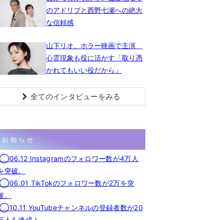
のアドリブと西野七瀬への絶大
な信頼感
山下リオ、ホラー映画で主演
心霊現象も役に活かす「取り憑
かれてもいい役だから」
全てのインタビューをみる
お知らせ
◯06.12 Instagramのフォロワー数が4万人
を突破。
◯06.01 TikTokのフォロワー数が2万を突
破。
◯10.11 YouTubeチャンネルの登録者数が20
万人を達成！