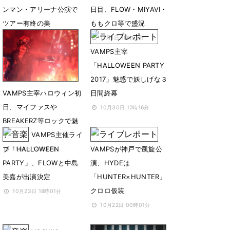
ンマン・アリーナ公演で
日目、FLOW・MIYAVI・
ツアー有終の美
ももクロ等で盛況
11月7日 13時01分
11月1日 18時55分
VAMPS主宰
「HALLOWEEN PARTY
2017」魅惑で妖しげな３
VAMPS主宰ハロウィン初
日間終幕
日、マイファスや
10月30日 12時16分
BREAKERZ等ロックで魅
了
VAMPS主催ライ
ブ「HALLOWEEN
VAMPSが神戸で凱旋公
11月1日 14時37分
PARTY」、FLOWと中島
演、HYDEは
美嘉が出演決定
「HUNTER×HUNTER」
クロロ仮装
10月23日 18時01分
10月22日 00時01分