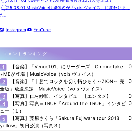
◯10.11 YouTubeチャンネルの登録者数が20万人を達成！
◯25.08.01 MusicVoiceは媒体名が「vois ヴォイス」に変わりまし
た。
Instagram
YouTube
コメントランキング
0
【音楽】「Venue101」にリーダーズ、Omoinotake、
1
≠MEが登場｜MusicVoice（vois ヴォイス）
0
【音楽】「十勝でロックを切り拓ひらく～ZION～ 完
2
全版」放送決定｜MusicVoice（vois ヴォイス）
0
【写真】仁村紗和、インタビュー【エンタメ】
3
0
【写真】写真＝TRUE「Around the TRUE」インタビ
4
ュー（１）
0
【写真】藤原さくら「Sakura Fujiwara tour 2018
5
yellow」初日公演（写真３）