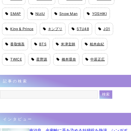
SMAP
NiziU
Snow Man
YOSHIKI
King & Prince
キンプリ
STU48
JO1
香取慎吾
BTS
米津玄師
柏木由紀
TWICE
星野源
橋本環奈
中居正広
記事の検索
インタビュー
南沙良、金密輸に手を染める妊婦役を熱演 シンガポ