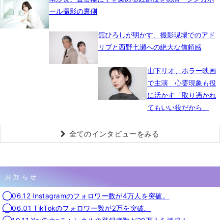
ール撮影の裏側
舘ひろしが明かす、撮影現場でのアド
リブと西野七瀬への絶大な信頼感
山下リオ、ホラー映画
で主演 心霊現象も役
に活かす「取り憑かれ
てもいい役だから」
全てのインタビューをみる
お知らせ
◯06.12 Instagramのフォロワー数が4万人を突破。
◯06.01 TikTokのフォロワー数が2万を突破。