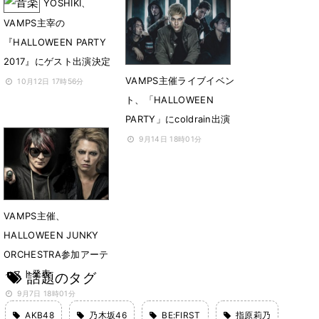
YOSHIKI、
VAMPS主宰の
『HALLOWEEN PARTY
2017』にゲスト出演決定
VAMPS主催ライブイベン
10月12日 17時56分
ト、「HALLOWEEN
PARTY」にcoldrain出演
9月14日 18時01分
VAMPS主催、
HALLOWEEN JUNKY
ORCHESTRA参加アーテ
ィスト発表
話題のタグ
9月7日 18時01分
AKB48
乃木坂46
BE:FIRST
指原莉乃