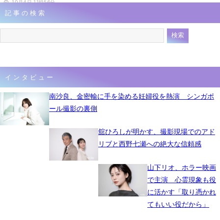
10月4日 11時56分
記事の検索
インタビュー
南沙良、金密輸に手を染める妊婦役を熱演 シンガポ
ール撮影の裏側
舘ひろしが明かす、撮影現場でのアド
リブと西野七瀬への絶大な信頼感
山下リオ、ホラー映画
で主演 心霊現象も役
に活かす「取り憑かれ
てもいい役だから」