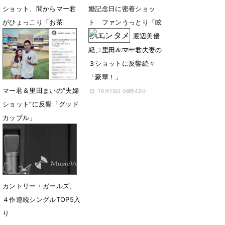
ショット、間からマー君
婚記念日に密着ショッ
がひょっこり「お茶
ト ファンうっとり「眩
目！」
しい」
渡辺美優
紀、里田＆マー君夫妻の
12月22日 18時24分
3月22日 00時12分
３ショットに反響続々
「豪華！」
マー君＆里田まいの“夫婦
10月19日 06時42分
ショット”に反響「グッド
カップル」
8月18日 07時00分
カントリー・ガールズ、
４作連続シングルTOP5入
り