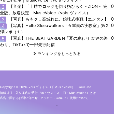
0
【音楽】「十勝でロックを切り拓ひらく～ZION～ 完
2
全版」放送決定｜MusicVoice（vois ヴォイス）
0
【写真】ももクロ高城れに、始球式挑戦【エンタメ】
3
0
【写真】Hello Sleepwalkers「五重奏の実験室」第２
4
弾レポ（１）
0
【写真】THE BEAT GARDEN「夏の終わり 友達の終
5
わり」TikTokで一部先行配信
ランキングをもっとみる
Copyright © 2026. vois ヴォイス（旧MusicVoice）
-
YouTube
情報提供・取材案内の受付
Vois ヴォイス（旧・MusicVoice）とは
広告に関するお問い合わせ
クッキー（cookie）使用について
-