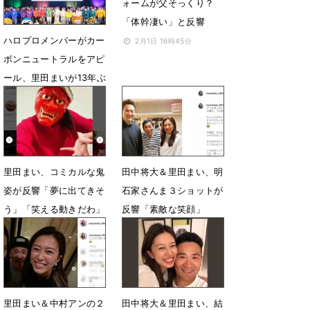
ォームが父そっくり？
「体幹凄い」と反響
ハロプロメンバーがカー
2月1日 16時45分
ボンニュートラルをアピ
ール、里田まいが13年ぶ
りに登場
3月21日 15時45分
里田まい、コミカルな鬼
田中将大＆里田まい、明
姿が反響「夢に出てきそ
石家さんま３ショットが
う」「笑える動きだわ」
反響「素敵な笑顔」
2月4日 12時27分
1月31日 07時39分
里田まい＆中村アンの２
田中将大＆里田まい、結