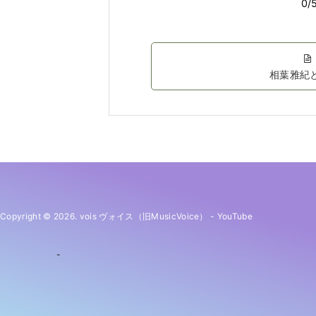
相葉雅紀
Copyright © 2026. vois ヴォイス（旧MusicVoice）
-
YouTube
-