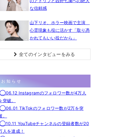
のアドリブと西野七瀬への絶大
な信頼感
山下リオ、ホラー映画で主演
心霊現象も役に活かす「取り憑
かれてもいい役だから」
全てのインタビューをみる
お知らせ
◯06.12 Instagramのフォロワー数が4万人
を突破。
◯06.01 TikTokのフォロワー数が2万を突
破。
◯10.11 YouTubeチャンネルの登録者数が20
万人を達成！