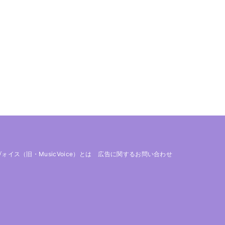
 ヴォイス（旧・MusicVoice）とは
広告に関するお問い合わせ