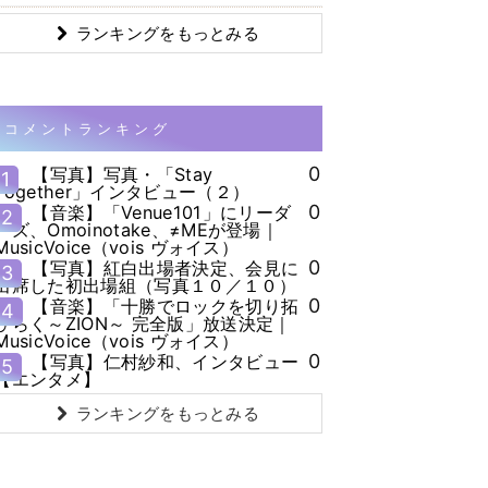
ランキングをもっとみる
コメントランキング
0
【写真】写真・「Stay
1
Together」インタビュー（２）
0
【音楽】「Venue101」にリーダ
2
ーズ、Omoinotake、≠MEが登場｜
MusicVoice（vois ヴォイス）
0
【写真】紅白出場者決定、会見に
3
出席した初出場組（写真１０／１０）
0
【音楽】「十勝でロックを切り拓
4
ひらく～ZION～ 完全版」放送決定｜
MusicVoice（vois ヴォイス）
0
【写真】仁村紗和、インタビュー
5
【エンタメ】
ランキングをもっとみる