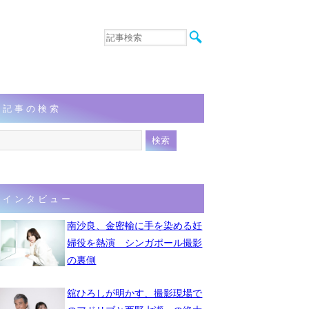
音楽
エンタメ
インタビュー
動画
記事の検索
連載
フォト
インタビュー
南沙良、金密輸に手を染める妊
婦役を熱演 シンガポール撮影
の裏側
舘ひろしが明かす、撮影現場で