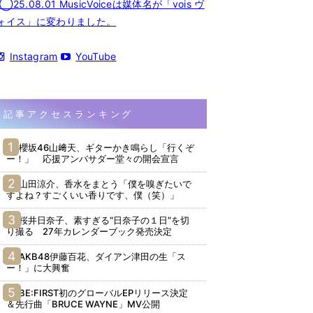
◯25.08.01 MusicVoiceは媒体名が「vois ヴ
ォイス」に変わりました。
Instagram
YouTube
記事アクセスランキング
櫻坂46山﨑天、ギターかき鳴らし「行くぞ
ー！」 応援アンバサダー堂々の開会宣言
山田涼介、香水をまとう「僕を嗅ぎたいで
すよね？すごくいい香りです、僕（笑）」
桜井日奈子、素すぎる“日奈子の１日”を切
り撮る 27年カレンダーブック発売決定
AKB48伊藤百花、ダイアン津田の生「ス
ー！」に大興奮
BE:FIRST初のグローバルEPリリース決定
＆先行曲「BRUCE WAYNE」MV公開