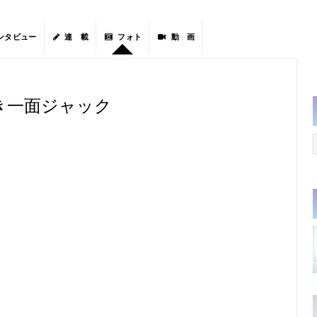
ンタビュー
連 載
フォト
動 画
き一面ジャック