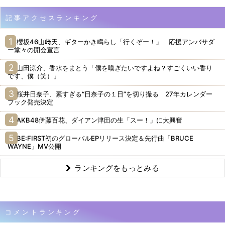
記事アクセスランキング
櫻坂46山﨑天、ギターかき鳴らし「行くぞー！」 応援アンバサダ
ー堂々の開会宣言
山田涼介、香水をまとう「僕を嗅ぎたいですよね？すごくいい香り
です、僕（笑）」
桜井日奈子、素すぎる“日奈子の１日”を切り撮る 27年カレンダー
ブック発売決定
AKB48伊藤百花、ダイアン津田の生「スー！」に大興奮
BE:FIRST初のグローバルEPリリース決定＆先行曲「BRUCE
WAYNE」MV公開
ランキングをもっとみる
コメントランキング