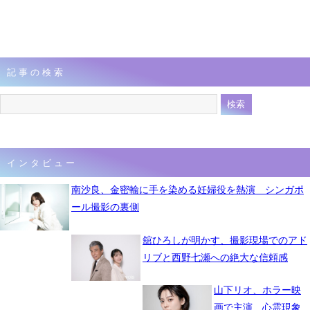
記事の検索
インタビュー
南沙良、金密輸に手を染める妊婦役を熱演 シンガポ
ール撮影の裏側
舘ひろしが明かす、撮影現場でのアド
リブと西野七瀬への絶大な信頼感
山下リオ、ホラー映
画で主演 心霊現象