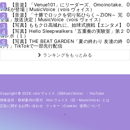
0
【音楽】「Venue101」にリーダーズ、Omoinotake、
1
≠MEが登場｜MusicVoice（vois ヴォイス）
0
【音楽】「十勝でロックを切り拓ひらく～ZION～ 完
2
全版」放送決定｜MusicVoice（vois ヴォイス）
0
【写真】ももクロ高城れに、始球式挑戦【エンタメ】
3
0
【写真】Hello Sleepwalkers「五重奏の実験室」第２
4
弾レポ（１）
0
【写真】THE BEAT GARDEN「夏の終わり 友達の終
5
わり」TikTokで一部先行配信
ランキングをもっとみる
Copyright © 2026. vois ヴォイス（旧MusicVoice）
-
YouTube
情報提供・取材案内の受付
Vois ヴォイス（旧・MusicVoice）とは
広告に関するお問い合わせ
クッキー（cookie）使用について
-