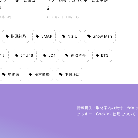
ンター「是非に及ば
ドラ「税金で買った本」に出演決
開
定
14時59分
6月25日 17時30分
指原莉乃
SMAP
NiziU
Snow Man
プリ
STU48
JO1
香取慎吾
BTS
星野源
橋本環奈
中居正広
情報提供・取材案内の受付
Vois
クッキー（cookie）使用について