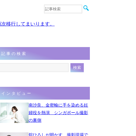
音楽
エンタメ
、順次移行してまいります。
インタビュー
動画
連載
フォト
記事の検索
インタビュー
南沙良、金密輸に手を染める妊
婦役を熱演 シンガポール撮影
の裏側
舘ひろしが明かす、撮影現場で