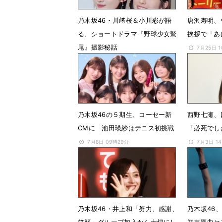
乃木坂46・川﨑桜＆小川彩が語
唐沢寿明、
る、ショートドラマ『野球少女鷲
挨拶で「あ
尾』撮影秘話
7月25日 
7月28日 07時00分
乃木坂46の５期生、コーセー新
西野七瀬、
CMに 池田瑛紗はテニス初挑戦
「必死でし
7月8日 09時29分
7月3日 1
乃木坂46・井上和「努力、感謝、
乃木坂46