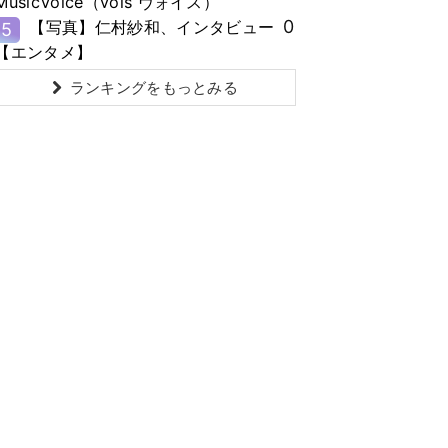
MusicVoice（vois ヴォイス）
0
【写真】仁村紗和、インタビュー
5
【エンタメ】
ランキングをもっとみる