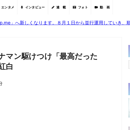
エンタメ
インタビュー
連 載
フォト
動 画
sjp.me」へ新しくなります。８月１日から並行運用していき
ナマン駆けつけ「最高だった
紅白
分