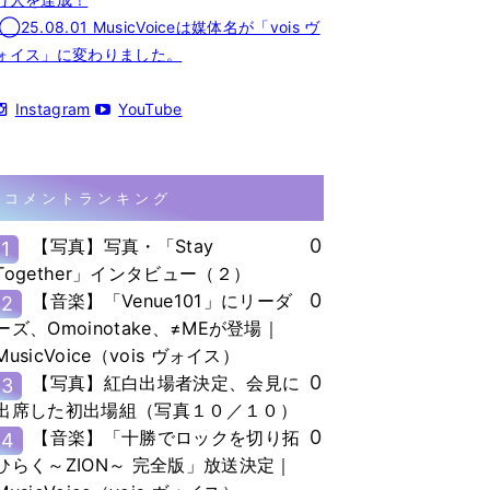
◯25.08.01 MusicVoiceは媒体名が「vois ヴ
ォイス」に変わりました。
Instagram
YouTube
コメントランキング
0
【写真】写真・「Stay
1
Together」インタビュー（２）
0
【音楽】「Venue101」にリーダ
2
ーズ、Omoinotake、≠MEが登場｜
MusicVoice（vois ヴォイス）
0
【写真】紅白出場者決定、会見に
3
出席した初出場組（写真１０／１０）
0
【音楽】「十勝でロックを切り拓
4
ひらく～ZION～ 完全版」放送決定｜