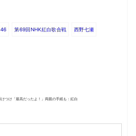
46
第69回NHK紅白歌合戦
西野七瀬
駆けつけ「最高だったよ！」両親の手紙も：紅白
）