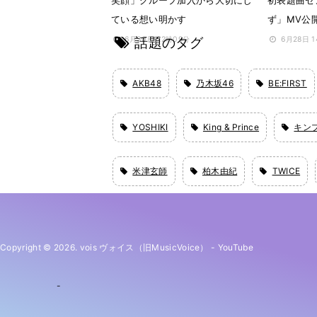
笑顔」グループ加入から大切にし
初表題曲セ
ている想い明かす
ず」MV公
話題のタグ
6月30日 22時09分
6月28日 
AKB48
乃木坂46
BE:FIRST
YOSHIKI
King & Prince
キン
米津玄師
柏木由紀
TWICE
Copyright © 2026. vois ヴォイス（旧MusicVoice）
-
YouTube
-