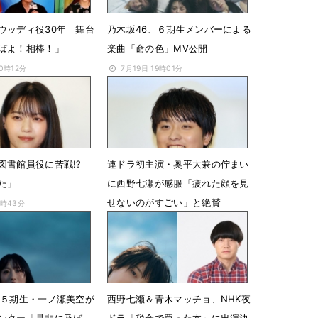
ウッディ役30年 舞台
乃木坂46、６期生メンバーによる
ばよ！相棒！」
楽曲「命の色」MV公開
10時12分
7月19日 19時01分
図書館員役に苦戦!?
連ドラ初主演・奥平大兼の佇まい
た」
に西野七瀬が感服「疲れた顔を見
せないのがすごい」と絶賛
4時43分
7月3日 14時18分
、５期生・一ノ瀬美空が
西野七瀬＆青木マッチョ、NHK夜