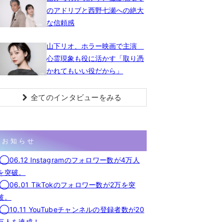
のアドリブと西野七瀬への絶大
な信頼感
山下リオ、ホラー映画で主演
心霊現象も役に活かす「取り憑
かれてもいい役だから」
全てのインタビューをみる
お知らせ
◯06.12 Instagramのフォロワー数が4万人
を突破。
◯06.01 TikTokのフォロワー数が2万を突
破。
◯10.11 YouTubeチャンネルの登録者数が20
万人を達成！