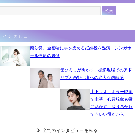
インタビュー
南沙良、金密輸に手を染める妊婦役を熱演 シンガポ
ール撮影の裏側
舘ひろしが明かす、撮影現場でのアド
リブと西野七瀬への絶大な信頼感
山下リオ、ホラー映画
で主演 心霊現象も役
に活かす「取り憑かれ
てもいい役だから」
全てのインタビューをみる