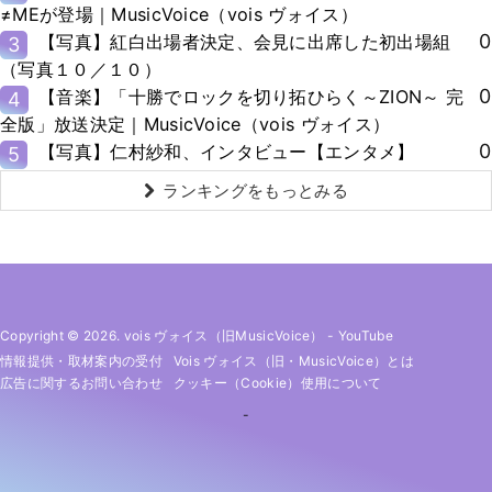
≠MEが登場｜MusicVoice（vois ヴォイス）
0
【写真】紅白出場者決定、会見に出席した初出場組
3
（写真１０／１０）
0
【音楽】「十勝でロックを切り拓ひらく～ZION～ 完
4
全版」放送決定｜MusicVoice（vois ヴォイス）
0
【写真】仁村紗和、インタビュー【エンタメ】
5
ランキングをもっとみる
Copyright © 2026. vois ヴォイス（旧MusicVoice）
-
YouTube
情報提供・取材案内の受付
Vois ヴォイス（旧・MusicVoice）とは
広告に関するお問い合わせ
クッキー（cookie）使用について
-