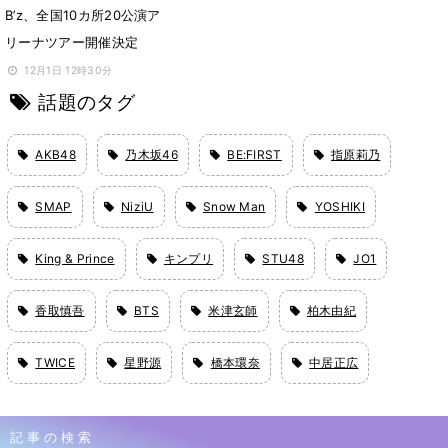
B’z、全国10カ所20公演ア
リーナツアー開催決定
12月1日 12時30分
話題のタグ
AKB48
乃木坂46
BE:FIRST
指原莉乃
SMAP
NiziU
Snow Man
YOSHIKI
King & Prince
キンプリ
STU48
JO1
香取慎吾
BTS
米津玄師
柏木由紀
TWICE
星野源
橋本環奈
中居正広
記事の検索