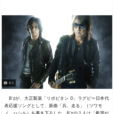
B'z
B'zが、大正製薬「リポビタン D」ラグビー日本代
表応援ソングとして、新曲「兵、走る」（ツワモ
ノ、ハシル）を書き下ろした。B'zの２人は「希望が