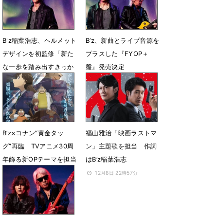
4月17日 12時08分
B'z稲葉浩志、ヘルメット
B’z、新曲とライブ音源を
デザインを初監修「新た
プラスした『FYOP＋
な一歩を踏み出すきっか
盤』発売決定
けに」
3月4日 18時01分
3月19日 13時00分
B’z×コナン“黄金タッ
福山雅治「映画ラストマ
グ”再臨 TVアニメ30周
ン」主題歌を担当 作詞
年飾る新OPテーマを担当
はB’z稲葉浩志
1月5日 18時04分
12月8日 22時57分