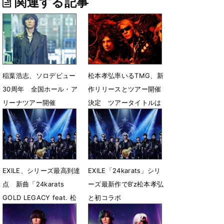
関連する記事
稲葉浩志、ソロデビュー
松本孝弘率いるTMG、新
30周年 全国ホール・ア
作リリースとツアー開催
リーナツアー開催
決定 ツアータイトルは
意味深な「SAYONARA」
5月21日 12時31分
5月8日 14時20分
EXILE、シリーズ最高到達
EXILE「24karats」シリ
点 新曲「24karats
ーズ最新作でB’z松本孝弘
GOLD LEGACY feat. 松
と初コラボ
本孝弘」MV公開
3月24日 13時45分