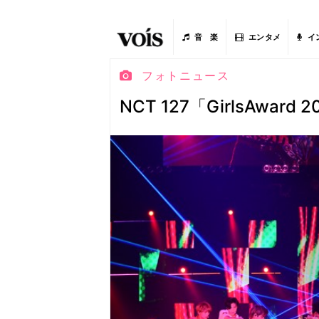
音 楽
エンタメ
イ
フォトニュース
NCT 127「GirlsAwar