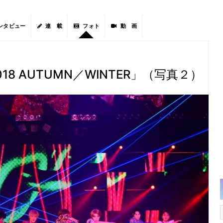
ンタビュー
連 載
フォト
動 画
d 2018 AUTUMN／WINTER」（写真２）