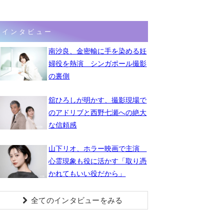
インタビュー
南沙良、金密輸に手を染める妊
婦役を熱演 シンガポール撮影
の裏側
舘ひろしが明かす、撮影現場で
のアドリブと西野七瀬への絶大
な信頼感
山下リオ、ホラー映画で主演
心霊現象も役に活かす「取り憑
かれてもいい役だから」
全てのインタビューをみる