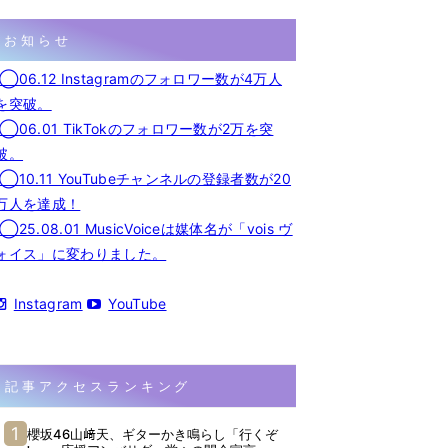
お知らせ
◯06.12 Instagramのフォロワー数が4万人
を突破。
◯06.01 TikTokのフォロワー数が2万を突
破。
◯10.11 YouTubeチャンネルの登録者数が20
万人を達成！
◯25.08.01 MusicVoiceは媒体名が「vois ヴ
ォイス」に変わりました。
Instagram
YouTube
記事アクセスランキング
櫻坂46山﨑天、ギターかき鳴らし「行くぞ