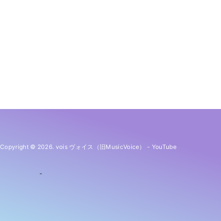
Copyright © 2026. vois ヴォイス（旧MusicVoice）
-
YouTube
-