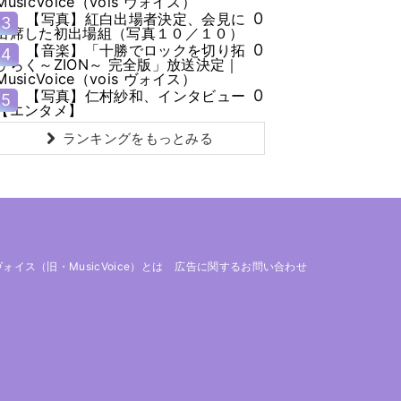
MusicVoice（vois ヴォイス）
0
【写真】紅白出場者決定、会見に
3
出席した初出場組（写真１０／１０）
0
【音楽】「十勝でロックを切り拓
4
ひらく～ZION～ 完全版」放送決定｜
MusicVoice（vois ヴォイス）
0
【写真】仁村紗和、インタビュー
5
【エンタメ】
ランキングをもっとみる
 ヴォイス（旧・MusicVoice）とは
広告に関するお問い合わせ