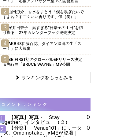
ー！」 応援アンバサダー堂々の開会宣言
山田涼介、香水をまとう「僕を嗅ぎたいで
すよね？すごくいい香りです、僕（笑）」
桜井日奈子、素すぎる“日奈子の１日”を切
り撮る 27年カレンダーブック発売決定
AKB48伊藤百花、ダイアン津田の生「ス
ー！」に大興奮
BE:FIRST初のグローバルEPリリース決定
＆先行曲「BRUCE WAYNE」MV公開
ランキングをもっとみる
コメントランキング
0
【写真】写真・「Stay
1
Together」インタビュー（２）
0
【音楽】「Venue101」にリーダ
2
ーズ、Omoinotake、≠MEが登場｜