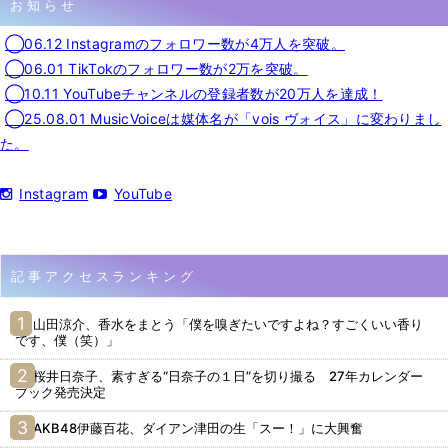
お知らせ
◯06.12 Instagramのフォロワー数が4万人を突破。
◯06.01 TikTokのフォロワー数が2万を突破。
◯10.11 YouTubeチャンネルの登録者数が20万人を達成！
◯25.08.01 MusicVoiceは媒体名が「vois ヴォイス」に変わりまし
た。
Instagram
YouTube
記事アクセスランキング
山田涼介、香水をまとう「僕を嗅ぎたいですよね？すごくいい香り
です、僕（笑）」
桜井日奈子、素すぎる“日奈子の１日”を切り撮る 27年カレンダー
ブック発売決定
AKB48伊藤百花、ダイアン津田の生「スー！」に大興奮