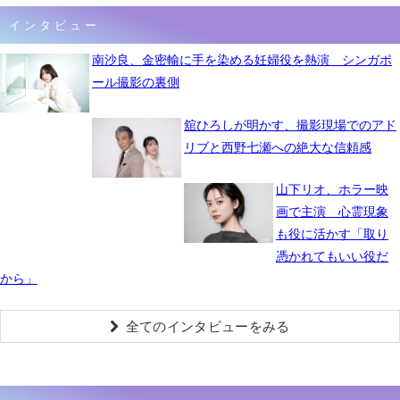
インタビュー
南沙良、金密輸に手を染める妊婦役を熱演 シンガポ
ール撮影の裏側
舘ひろしが明かす、撮影現場でのアド
リブと西野七瀬への絶大な信頼感
山下リオ、ホラー映
画で主演 心霊現象
も役に活かす「取り
憑かれてもいい役だ
から」
全てのインタビューをみる