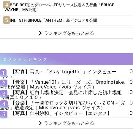
BE:FIRST初のグローバルEPリリース決定＆先行曲「BRUCE
WAYNE」MV公開
INI、9TH SINGLE「ANTHEM」新ビジュアル公開
ランキングをもっとみる
コメントランキング
0
【写真】写真・「Stay Together」インタビュー
1
（２）
0
【音楽】「Venue101」にリーダーズ、Omoinotake、
2
≠MEが登場｜MusicVoice（vois ヴォイス）
0
【写真】紅白出場者決定、会見に出席した初出場組
3
（写真１０／１０）
0
【音楽】「十勝でロックを切り拓ひらく～ZION～ 完
4
全版」放送決定｜MusicVoice（vois ヴォイス）
0
【写真】仁村紗和、インタビュー【エンタメ】
5
ランキングをもっとみる