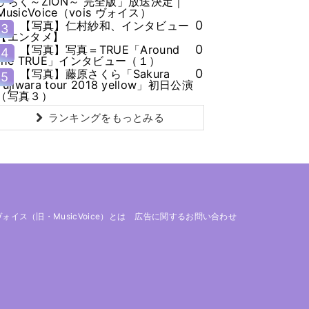
ひらく～ZION～ 完全版」放送決定｜
MusicVoice（vois ヴォイス）
0
【写真】仁村紗和、インタビュー
3
【エンタメ】
0
【写真】写真＝TRUE「Around
4
the TRUE」インタビュー（１）
0
【写真】藤原さくら「Sakura
5
Fujiwara tour 2018 yellow」初日公演
（写真３）
ランキングをもっとみる
 ヴォイス（旧・MusicVoice）とは
広告に関するお問い合わせ