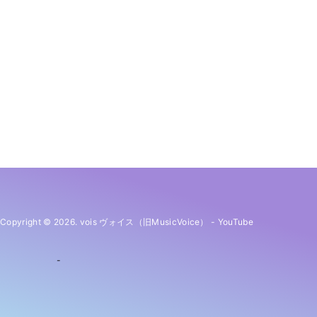
Copyright © 2026. vois ヴォイス（旧MusicVoice）
-
YouTube
-