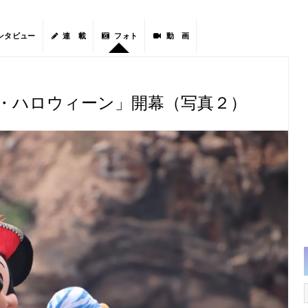
ンタビュー
連 載
フォト
動 画
ー・ハロウィーン」開幕（写真２）