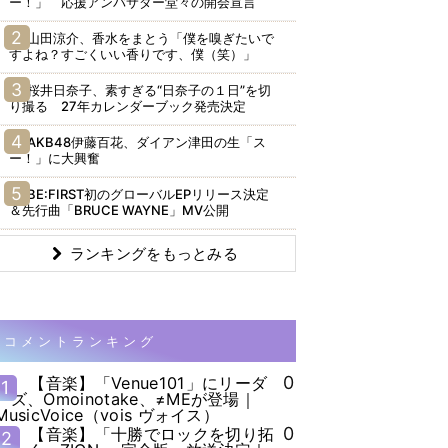
ー！」 応援アンバサダー堂々の開会宣言
山田涼介、香水をまとう「僕を嗅ぎたいで
すよね？すごくいい香りです、僕（笑）」
桜井日奈子、素すぎる“日奈子の１日”を切
り撮る 27年カレンダーブック発売決定
AKB48伊藤百花、ダイアン津田の生「ス
ー！」に大興奮
BE:FIRST初のグローバルEPリリース決定
＆先行曲「BRUCE WAYNE」MV公開
ランキングをもっとみる
コメントランキング
0
【音楽】「Venue101」にリーダ
1
ーズ、Omoinotake、≠MEが登場｜
MusicVoice（vois ヴォイス）
0
【音楽】「十勝でロックを切り拓
2