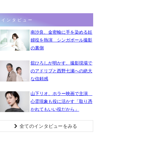
インタビュー
南沙良、金密輸に手を染める妊
婦役を熱演 シンガポール撮影
の裏側
舘ひろしが明かす、撮影現場で
のアドリブと西野七瀬への絶大
な信頼感
山下リオ、ホラー映画で主演
心霊現象も役に活かす「取り憑
かれてもいい役だから」
全てのインタビューをみる