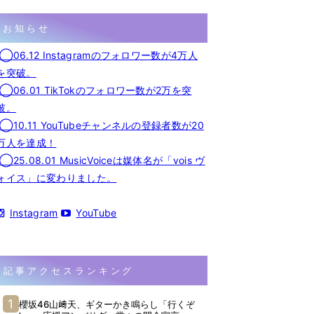
お知らせ
◯06.12 Instagramのフォロワー数が4万人
を突破。
◯06.01 TikTokのフォロワー数が2万を突
破。
◯10.11 YouTubeチャンネルの登録者数が20
万人を達成！
◯25.08.01 MusicVoiceは媒体名が「vois ヴ
ォイス」に変わりました。
Instagram
YouTube
記事アクセスランキング
櫻坂46山﨑天、ギターかき鳴らし「行くぞ