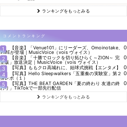
ランキングをもっとみる
コメントランキング
0
【音楽】「Venue101」にリーダーズ、Omoinotake、
1
≠MEが登場｜MusicVoice（vois ヴォイス）
0
【音楽】「十勝でロックを切り拓ひらく～ZION～ 完
2
全版」放送決定｜MusicVoice（vois ヴォイス）
0
【写真】ももクロ高城れに、始球式挑戦【エンタメ】
3
0
【写真】Hello Sleepwalkers「五重奏の実験室」第２
4
弾レポ（１）
0
【写真】THE BEAT GARDEN「夏の終わり 友達の終
5
わり」TikTokで一部先行配信
ランキングをもっとみる