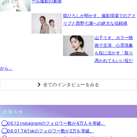
ール撮影の裏側
舘ひろしが明かす、撮影現場でのアド
リブと西野七瀬への絶大な信頼感
山下リオ、ホラー映
画で主演 心霊現象
も役に活かす「取り
憑かれてもいい役だ
から」
全てのインタビューをみる
お知らせ
◯06.12 Instagramのフォロワー数が4万人を突破。
◯06.01 TikTokのフォロワー数が2万を突破。