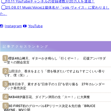
◯10.11 YouTubeチャンネルの登録者数が20万人を達成！
◯25.08.01 MusicVoiceは媒体名が「vois ヴォイス」に変わりまし
た。
Instagram
YouTube
記事アクセスランキング
櫻坂46山﨑天、ギターかき鳴らし「行くぞー！」 応援アンバサダ
ー堂々の開会宣言
山田涼介、香水をまとう「僕を嗅ぎたいですよね？すごくいい香り
です、僕（笑）」
桜井日奈子、素すぎる“日奈子の１日”を切り撮る 27年カレンダー
ブック発売決定
AKB48伊藤百花、ダイアン津田の生「スー！」に大興奮
BE:FIRST初のグローバルEPリリース決定＆先行曲「BRUCE
WAYNE」MV公開