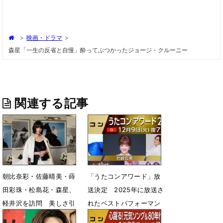
>
映画・ドラマ
>
森星「一生の反省と自慢」酔ってぶつかったジョージ・クルーニー
関連する記事
朝比奈彩・佐藤晴美・蒔
「うたコンアワード」放
田彩珠・松島花・森星、
送決定 2025年に放送さ
軽井沢を訪問 美しさ引
れたベストパフォーマン
き立つルック
スの中から大賞選出