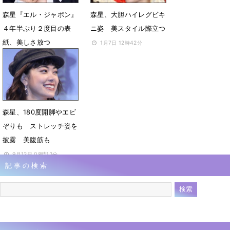
森星『エル・ジャポン』
森星、大胆ハイレグビキ
４年半ぶり２度目の表
ニ姿 美スタイル際立つ
紙、美しさ放つ
1月7日 12時42分
1月25日 08時32分
森星、180度開脚やエビ
ぞりも ストレッチ姿を
披露 美腹筋も
9月12日 08時12分
記事の検索