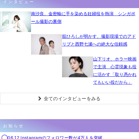
インタビュー
南沙良、金密輸に手を染める妊婦役を熱演 シンガポ
ール撮影の裏側
舘ひろしが明かす、撮影現場でのアド
リブと西野七瀬への絶大な信頼感
山下リオ、ホラー映画
で主演 心霊現象も役
に活かす「取り憑かれ
てもいい役だから」
全てのインタビューをみる
お知らせ
◯06.12 Instagramのフォロワー数が4万人を突破。