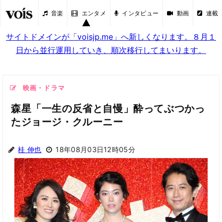
音楽
エンタメ
インタビュー
動画
連載
サイトドメインが「voisjp.me」へ新しくなります。８月１
日から並行運用していき、順次移行してまいります。
映画・ドラマ
森星「一生の反省と自慢」酔ってぶつかっ
たジョージ・クルーニー
桂 伸也
18年08月03日12時05分