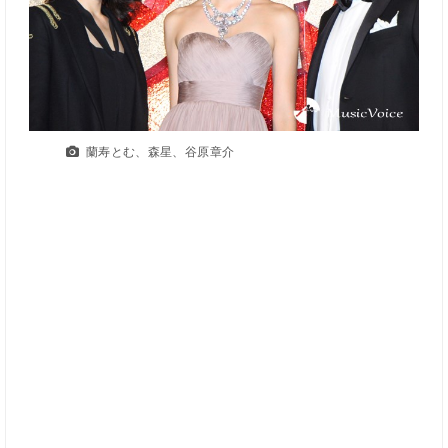
蘭寿とむ、森星、谷原章介