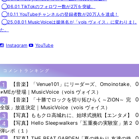
◯06.01 TikTokのフォロワー数が2万を突破。
◯10.11 YouTubeチャンネルの登録者数が20万人を達成！
◯25.08.01 MusicVoiceは媒体名が「vois ヴォイス」に変わりまし
た。
Instagram
YouTube
コメントランキング
0
【音楽】「Venue101」にリーダーズ、Omoinotake、
1
≠MEが登場｜MusicVoice（vois ヴォイス）
0
【音楽】「十勝でロックを切り拓ひらく～ZION～ 完
2
全版」放送決定｜MusicVoice（vois ヴォイス）
0
【写真】ももクロ高城れに、始球式挑戦【エンタメ】
3
0
【写真】Hello Sleepwalkers「五重奏の実験室」第２
4
弾レポ（１）
0
【写真】THE BEAT GARDEN「夏の終わり 友達の終