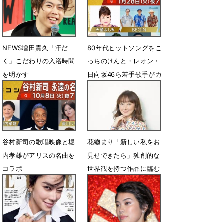
5月28日 07時42分
12月2日 19時00分
NEWS増田貴久「汗だ
80年代ヒットソングをこ
く」こだわりの入浴時間
っちのけんと・レオン・
を明かす
日向坂46ら若手歌手がカ
バー
6月5日 13時30分
1月25日 08時00分
谷村新司の歌唱映像と堀
花總まり「新しい私をお
内孝雄がアリスの名曲を
見せできたら」独創的な
コラボ
世界観を持つ作品に臨む
姿勢
10月1日 18時00分
3月30日 18時00分