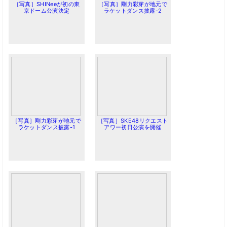
［写真］SHINeeが初の東
［写真］剛力彩芽が地元で
京ドーム公演決定
ラケットダンス披露-2
［写真］剛力彩芽が地元で
［写真］SKE48リクエスト
ラケットダンス披露-1
アワー初日公演を開催