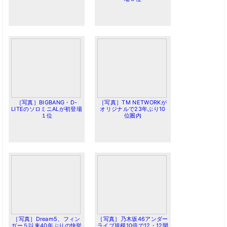
［写真］BIGBANG・D-
［写真］TM NETWORKが
LITEのソロミニALが初登場
オリジナルで23年ぶり10
１位
位圏内
［写真］Dream5、フィン
［写真］乃木坂46アンダー
ガー５以来40年ぶりの快挙
ライブ規模10倍で12・12開