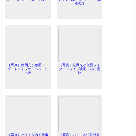
催決定
［写真］松岡充が仮面ライ
［写真］松岡充が仮面ライ
ダードライブのイベントに
ダードライブ映画出演に意
出席
欲
［写真］バイトAKB初仕事
［写真］バイトAKB初仕事