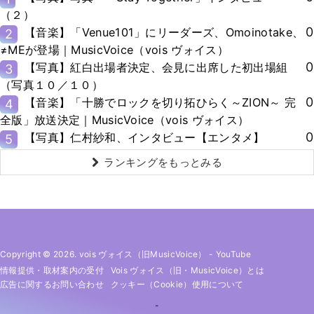
（２）
0
【音楽】「Venue101」にリーダーズ、Omoinotake、
2
≠MEが登場｜MusicVoice（vois ヴォイス）
0
【写真】紅白出場者決定、会見に出席した初出場組
3
（写真１０／１０）
0
【音楽】「十勝でロックを切り拓ひらく～ZION～ 完
4
全版」放送決定｜MusicVoice（vois ヴォイス）
0
【写真】仁村紗和、インタビュー【エンタメ】
5
ランキングをもっとみる
Copyright © 2026. vois ヴォイス（旧MusicVoice）
-
YouTube
情報提供・取材案内の受付
Vois ヴォイス（旧・MusicVoice）とは
広告に関するお問い合わせ
クッキー（cookie）使用について
-