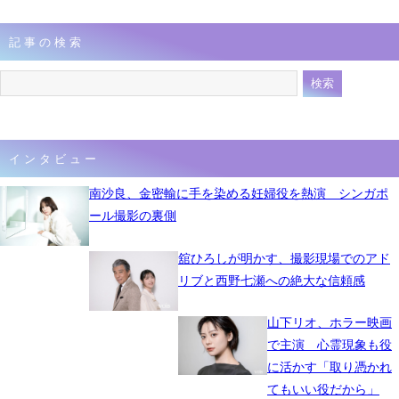
記事の検索
インタビュー
南沙良、金密輸に手を染める妊婦役を熱演 シンガポ
ール撮影の裏側
舘ひろしが明かす、撮影現場でのアド
リブと西野七瀬への絶大な信頼感
山下リオ、ホラー映画
で主演 心霊現象も役
に活かす「取り憑かれ
てもいい役だから」