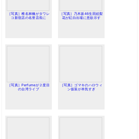
［写真］椎名林檎がタワレ
［写真］乃木坂46生田絵梨
コ新宿店の名誉店長に
花が紅白出場に意欲示す
［写真］Perfumeが２度目
［写真］ゴマキのハロウィ
の台湾ライブ
ン仮装が本気すぎ