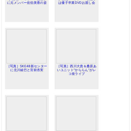
に元メンバー佐伯美香の姿
は優子卒業DVDお渡し会
［写真］SKE48新センター
［写真］西川大貴＆桑原あ
に北川綾巴と宮前杏実
いユニット“かららん”がレ
コ発ライブ