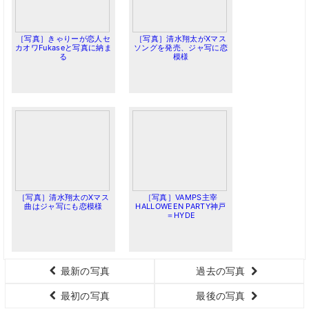
［写真］きゃりーが恋人セ
［写真］清水翔太がXマス
カオワFukaseと写真に納ま
ソングを発売、ジャ写に恋
る
模様
［写真］清水翔太のXマス
［写真］VAMPS主宰
曲はジャ写にも恋模様
HALLOWEEN PARTY神戸
＝HYDE
最新の写真
過去の写真
最初の写真
最後の写真