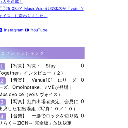
万人を達成！
◯25.08.01 MusicVoiceは媒体名が「vois ヴ
ォイス」に変わりました。
Instagram
YouTube
コメントランキング
0
【写真】写真・「Stay
1
Together」インタビュー（２）
0
【音楽】「Venue101」にリーダ
2
ーズ、Omoinotake、≠MEが登場｜
MusicVoice（vois ヴォイス）
0
【写真】紅白出場者決定、会見に
3
出席した初出場組（写真１０／１０）
0
【音楽】「十勝でロックを切り拓
4
ひらく～ZION～ 完全版」放送決定｜