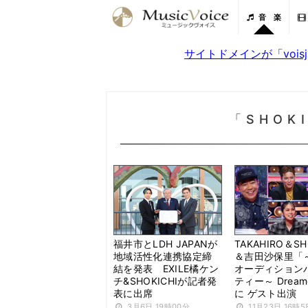
音 楽
サイトドメインが「voi
「SHOK
福井市とLDH JAPANが
TAKAHIRO＆SH
地域活性化連携協定締
＆吉田沙保里「
結を発表 EXILE橘ケン
オーディション
チ&SHOKICHIが記者発
ティー～ Dream
表に出席
に ゲスト出演
3月6日 19時00分
11月23日 16時5