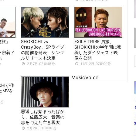
E男旅」
SHOKICHI vs
EXILE TRIBE 男旅、
CrazyBoy、SPライブ
SHOKICHIの半年間に密
アー密着ド
の開催を発表 シング
着したダイジェスト映
も
ルリリースも決定
像を公開
分
2月7日 02時45分
11月12日 07時00分
MusicVoice
CHIが作
たMVを
0分
恩返しは始まったばか
り、佐藤広大 音楽の
志を与えた亡き親友
2月26日 10時00分