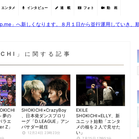
エンタメ
インタビュー
連 載
フォト
動 画
sjp.me」へ新しくなります。８月１日から並行運用していき
ICHI」に関する記事
OKICHI
SHOKICHI×CrazyBoy
EXILE
～夢の
、日本発ダンスプロリ
SHOKICHI×ELLY、新
バラエ
ーグ「D.LEAGUE」アン
ユニット始動「エンタ
er Z」
バサダー就任
メの核を２人で見せた
い」
12月24日 23時23分
8分
7月25日 17時51分