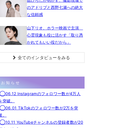
舘ひろしが明かす、撮影現場で
のアドリブと西野七瀬への絶大
な信頼感
山下リオ、ホラー映画で主演
心霊現象も役に活かす「取り憑
かれてもいい役だから」
全てのインタビューをみる
お知らせ
◯06.12 Instagramのフォロワー数が4万人
を突破。
◯06.01 TikTokのフォロワー数が2万を突
破。
◯10.11 YouTubeチャンネルの登録者数が20