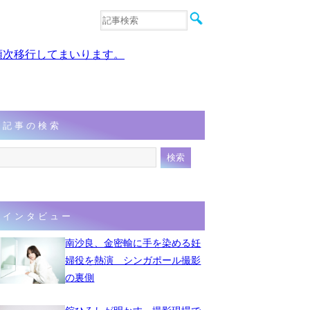
音楽
エンタメ
、順次移行してまいります。
インタビュー
動画
連載
フォト
記事の検索
インタビュー
南沙良、金密輸に手を染める妊
婦役を熱演 シンガポール撮影
の裏側