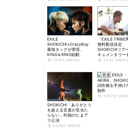
EXILE
「EXILE TRIB
SHOKICHI×CrazyBoy
無料配信決定
最強タッグが実現、
SHOKICHIツ
KING＆KING始動
キュメンタリー
7月19日 19時00分
5月7日 14時00
EXILE・
AKIRA、SHOKI
詞作曲を手掛け
制作
10月17日 12時4
SHOKICHI「ありがとう
を超える言葉が見当た
らない」灼熱のたまア
リ公演
9月28日 19時00分