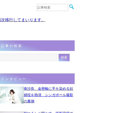
音楽
エンタメ
、順次移行してまいります。
インタビュー
動画
連載
フォト
記事の検索
インタビュー
南沙良、金密輸に手を染める妊
婦役を熱演 シンガポール撮影
の裏側