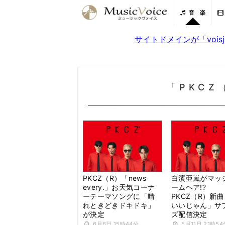
音 楽
サイトドメインが「voi
「PKCZ
PKCZ（R）「news
白濱亜嵐がマッ
every.」お天気コーナ
ームヘア!?
ーテーマソングに「晴
PKCZ（R）新
れときどきドキドキ」
いいじゃん」サ
が決定
ズ配信決定
6月6日 15時44分
5月11日 21時54