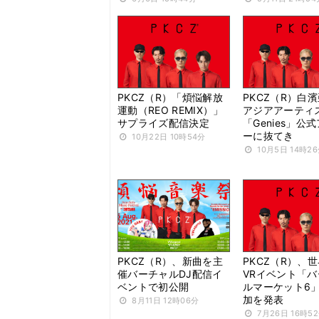
PKCZ（R）「煩悩解放
PKCZ（R）白
運動（REO REMIX）」
アジアアーティ
サプライズ配信決定
「Genies」公
ーに抜てき
10月22日 10時54分
10月5日 14時2
PKCZ（R）、新曲を主
PKCZ（R）、
催バーチャルDJ配信イ
VRイベント「
ベントで初公開
ルマーケット6
加を発表
8月11日 12時06分
7月26日 16時5