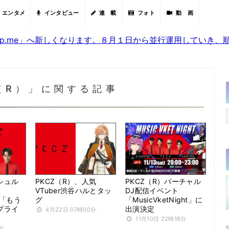
エンタメ
インタビュー
連 載
フォト
動 画
sjp.me」へ新しくなります。８月１日から並行運用していき
（R）」に関する記事
シュル
PKCZ（R）、人気
PKCZ（R）バーチャル
VTuber渋谷ハルとタッ
DJ配信イベント
曲「もう
グ
「MusicVketNight」に
プライ
出演決定
4月22日 07時00分
11月10日 22時18分
分