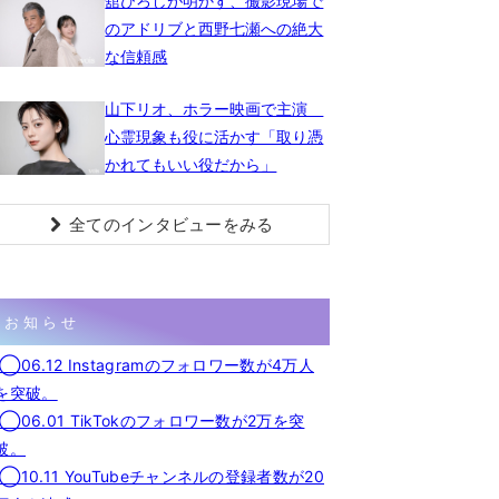
舘ひろしが明かす、撮影現場で
のアドリブと西野七瀬への絶大
な信頼感
山下リオ、ホラー映画で主演
心霊現象も役に活かす「取り憑
かれてもいい役だから」
全てのインタビューをみる
お知らせ
◯06.12 Instagramのフォロワー数が4万人
を突破。
◯06.01 TikTokのフォロワー数が2万を突
破。
◯10.11 YouTubeチャンネルの登録者数が20