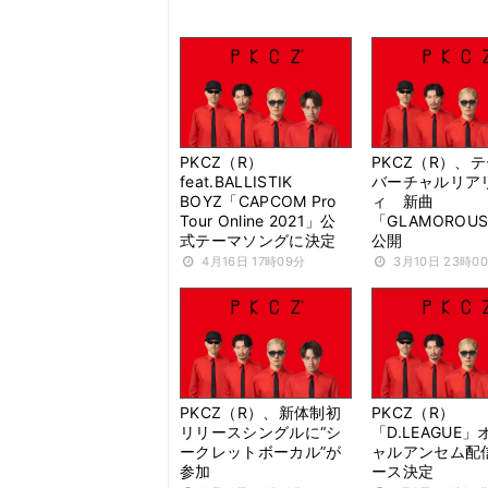
PKCZ（R）
PKCZ（R）、
feat.BALLISTIK
バーチャルリア
BOYZ「CAPCOM Pro
ィ 新曲
Tour Online 2021」公
「GLAMOROU
式テーマソングに決定
公開
4月16日 17時09分
3月10日 23時0
PKCZ（R）、新体制初
PKCZ（R）
リリースシングルに“シ
「D.LEAGUE
ークレットボーカル”が
ャルアンセム配
参加
ース決定