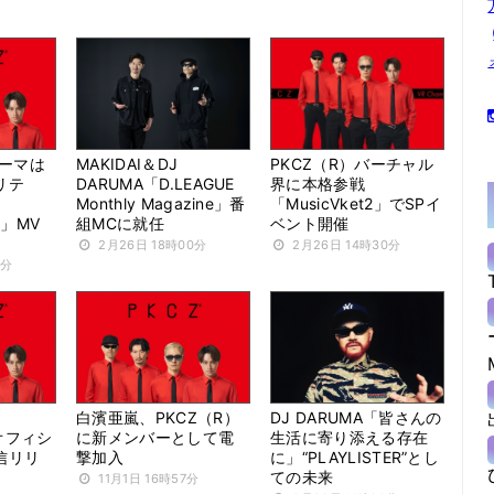
テーマは
MAKIDAI＆DJ
PKCZ（R）バーチャル
リテ
DARUMA「D.LEAGUE
界に本格参戦
Monthly Magazine」番
「MusicVket2」でSPイ
S」MV
組MCに就任
ベント開催
2月26日 18時00分
2月26日 14時30分
0分
白濱亜嵐、PKCZ（R）
DJ DARUMA「皆さんの
」オフィシ
に新メンバーとして電
生活に寄り添える存在
信リリ
撃加入
に」“PLAYLISTER”とし
ての未来
11月1日 16時57分