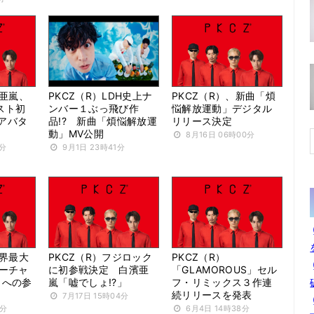
濱亜嵐、
PKCZ（R）LDH史上ナ
PKCZ（R）、新曲「煩
スト初
ンバー１ぶっ飛び作
悩解放運動」デジタル
式アバタ
品!? 新曲「煩悩解放運
リリース決定
動」MV公開
8月16日 06時00分
6分
9月1日 23時41分
世界最大
PKCZ（R）フジロック
PKCZ（R）
バーチャ
に初参戦決定 白濱亜
「GLAMOROUS」セル
」への参
嵐「嘘でしょ!?」
フ・リミックス３作連
続リリースを発表
7月17日 15時04分
2分
6月4日 14時38分