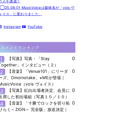
万人を達成！
◯25.08.01 MusicVoiceは媒体名が「vois ヴ
ォイス」に変わりました。
Instagram
YouTube
コメントランキング
0
【写真】写真・「Stay
1
Together」インタビュー（２）
0
【音楽】「Venue101」にリーダ
2
ーズ、Omoinotake、≠MEが登場｜
MusicVoice（vois ヴォイス）
0
【写真】紅白出場者決定、会見に
3
出席した初出場組（写真１０／１０）
0
【音楽】「十勝でロックを切り拓
4
ひらく～ZION～ 完全版」放送決定｜