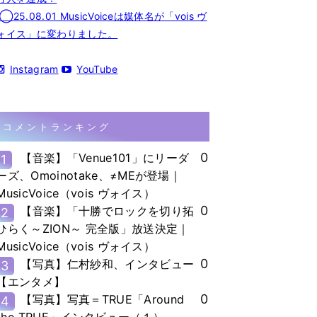
◯25.08.01 MusicVoiceは媒体名が「vois ヴ
ォイス」に変わりました。
Instagram
YouTube
コメントランキング
0
【音楽】「Venue101」にリーダ
1
ーズ、Omoinotake、≠MEが登場｜
MusicVoice（vois ヴォイス）
0
【音楽】「十勝でロックを切り拓
2
ひらく～ZION～ 完全版」放送決定｜
MusicVoice（vois ヴォイス）
0
【写真】仁村紗和、インタビュー
3
【エンタメ】
0
【写真】写真＝TRUE「Around
4