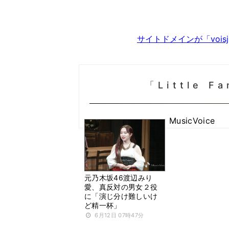
サイトドメインが「voi
「Little 
MusicVoice
元乃木坂46渡辺みり
愛、真反対の男女２役
に「演じ分け難しいけ
ど精一杯」
6月12日 07時47分