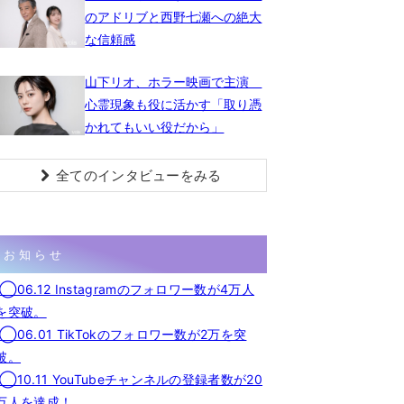
のアドリブと西野七瀬への絶大
な信頼感
山下リオ、ホラー映画で主演
心霊現象も役に活かす「取り憑
かれてもいい役だから」
全てのインタビューをみる
お知らせ
◯06.12 Instagramのフォロワー数が4万人
を突破。
◯06.01 TikTokのフォロワー数が2万を突
破。
◯10.11 YouTubeチャンネルの登録者数が20
万人を達成！