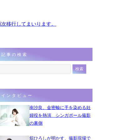
、順次移行してまいります。
記事の検索
インタビュー
南沙良、金密輸に手を染める妊
婦役を熱演 シンガポール撮影
の裏側
舘ひろしが明かす、撮影現場で