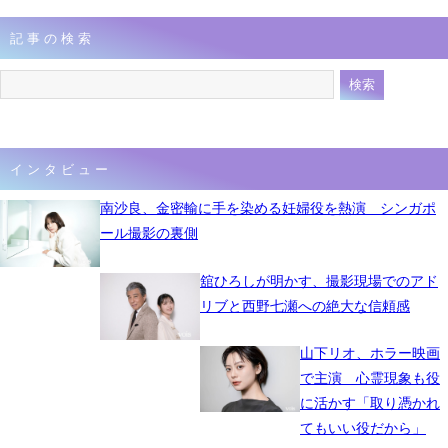
記事の検索
インタビュー
南沙良、金密輸に手を染める妊婦役を熱演 シンガポ
ール撮影の裏側
舘ひろしが明かす、撮影現場でのアド
リブと西野七瀬への絶大な信頼感
山下リオ、ホラー映画
で主演 心霊現象も役
に活かす「取り憑かれ
てもいい役だから」