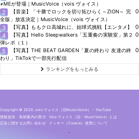
≠MEが登場｜MusicVoice（vois ヴォイス）
0
【音楽】「十勝でロックを切り拓ひらく～ZION～ 完
2
全版」放送決定｜MusicVoice（vois ヴォイス）
0
【写真】ももクロ高城れに、始球式挑戦【エンタメ】
3
0
【写真】Hello Sleepwalkers「五重奏の実験室」第２
4
弾レポ（１）
0
【写真】THE BEAT GARDEN「夏の終わり 友達の終
5
わり」TikTokで一部先行配信
ランキングをもっとみる
Copyright © 2026. vois ヴォイス（旧MusicVoice）
-
YouTube
情報提供・取材案内の受付
Vois ヴォイス（旧・MusicVoice）とは
広告に関するお問い合わせ
クッキー（cookie）使用について
-