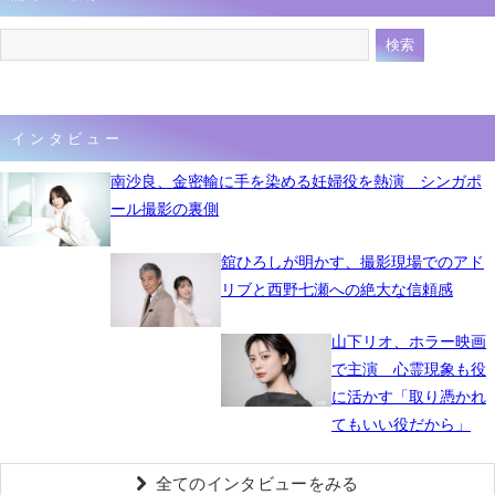
インタビュー
南沙良、金密輸に手を染める妊婦役を熱演 シンガポ
ール撮影の裏側
舘ひろしが明かす、撮影現場でのアド
リブと西野七瀬への絶大な信頼感
山下リオ、ホラー映画
で主演 心霊現象も役
に活かす「取り憑かれ
てもいい役だから」
全てのインタビューをみる