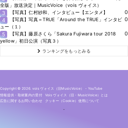
全版」放送決定｜MusicVoice（vois ヴォイス）
0
【写真】仁村紗和、インタビュー【エンタメ】
3
0
【写真】写真＝TRUE「Around the TRUE」インタビ
4
ュー（１）
0
【写真】藤原さくら「Sakura Fujiwara tour 2018
5
yellow」初日公演（写真３）
ランキングをもっとみる
Copyright © 2026. vois ヴォイス（旧MusicVoice）
-
YouTube
情報提供・取材案内の受付
Vois ヴォイス（旧・MusicVoice）とは
広告に関するお問い合わせ
クッキー（cookie）使用について
-