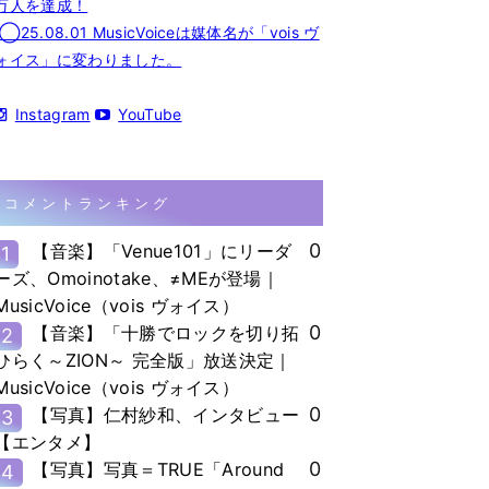
万人を達成！
◯25.08.01 MusicVoiceは媒体名が「vois ヴ
ォイス」に変わりました。
Instagram
YouTube
コメントランキング
0
【音楽】「Venue101」にリーダ
1
ーズ、Omoinotake、≠MEが登場｜
MusicVoice（vois ヴォイス）
0
【音楽】「十勝でロックを切り拓
2
ひらく～ZION～ 完全版」放送決定｜
MusicVoice（vois ヴォイス）
0
【写真】仁村紗和、インタビュー
3
【エンタメ】
0
【写真】写真＝TRUE「Around
4