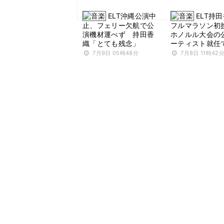
ELT沖縄公演中
ELT持
止、フェリー欠航で公
フルマラソン初
演機材運べず 持田香
ホノルル大会の
織「とても残念」
ーティスト就任
7月9日 05時48分
7月8日 11時42