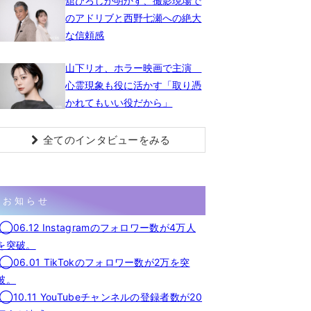
舘ひろしが明かす、撮影現場で
のアドリブと西野七瀬への絶大
な信頼感
山下リオ、ホラー映画で主演
心霊現象も役に活かす「取り憑
かれてもいい役だから」
全てのインタビューをみる
お知らせ
◯06.12 Instagramのフォロワー数が4万人
を突破。
◯06.01 TikTokのフォロワー数が2万を突
破。
◯10.11 YouTubeチャンネルの登録者数が20