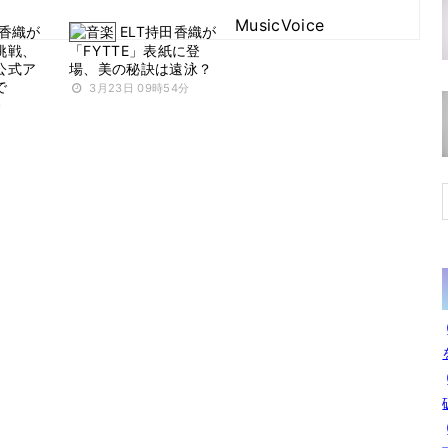
MusicVoice
田香織が
ELT持田香織が
挑戦、
「FYTTE」表紙に登
公式ア
場、美の秘訣は遠泳？
で
3月23日 09時54分
分