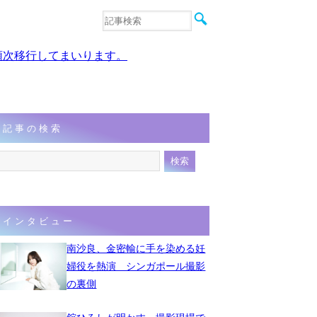
音楽
エンタメ
、順次移行してまいります。
インタビュー
動画
連載
フォト
記事の検索
インタビュー
南沙良、金密輸に手を染める妊
婦役を熱演 シンガポール撮影
の裏側