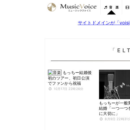
音 楽
サイトドメインが「voi
「E
もっちー結婚後
初のツアー、初日公演
でファンから祝福
10月17日 22時26分
もっちーが一般
結婚「一つ一つ
に大切に」
8月9日 22時31