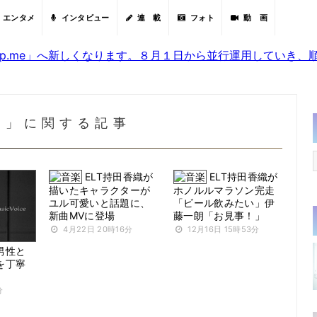
エンタメ
インタビュー
連 載
フォト
動 画
sjp.me」へ新しくなります。８月１日から並行運用していき
LT」に関する記事
ELT持田香織が
ELT持田香織が
描いたキャラクターが
ホノルルマラソン完走
ユル可愛いと話題に、
「ビール飲みたい」伊
新曲MVに登場
藤一朗「お見事！」
4月22日 20時16分
12月16日 15時53分
男性と
を丁寧
分